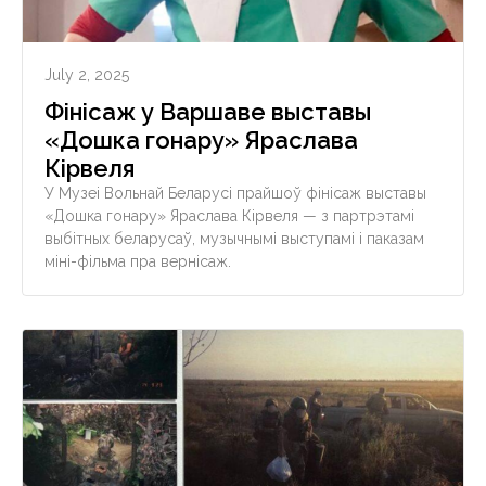
July 2, 2025
Фінісаж у Варшаве выставы
«Дошка гонару» Яраслава
Кірвеля
У Музеі Вольнай Беларусі прайшоў фінісаж выставы
«Дошка гонару» Яраслава Кірвеля — з партрэтамі
выбітных беларусаў, музычнымі выступамі і паказам
міні-фільма пра вернісаж.