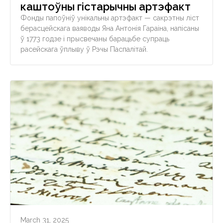
каштоўны гістарычны артэфакт
Фонды папоўніў унікальны артэфакт — сакрэтны ліст
берасцейскага ваяводы Яна Антонія Гараіна, напісаны
ў 1773 годзе і прысвечаны барацьбе супраць
расейскага ўплыву ў Рэчы Паспалітай.
March 31, 2025