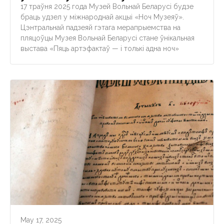
17 траўня 2025 года Музей Вольнай Беларусі будзе
браць удзел у міжнароднай акцыі «Ноч Музеяў».
Цэнтральнай падзеяй гэтага мерапрыемства на
пляцоўцы Музея Вольнай Беларусі стане ўнікальная
выстава «Пяць артэфактаў — і толькі адна ноч»
May 17, 2025