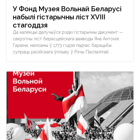
У Фонд Музея Вольнай Беларусі
набылi гiстарычны ліст ХVІІІ
стагоддзя
Да калекцыі далучыўся рэдкі гістарычны дакумент —
сакрэтны ліст берасцейскага ваяводы Яна Антонія
Гараіна, напісаны ў 1773 годзе падчас барацьбы
супраць расійскага ўплыву ў Рэчы Паспалітай.