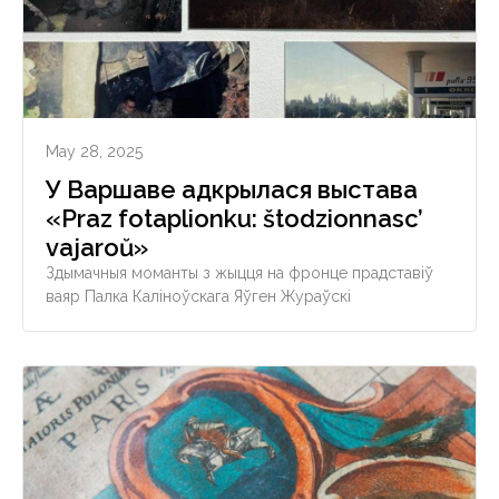
May 28, 2025
У Варшаве адкрылася выстава
«Praz fotaplionku: štodzionnasc’
vajaroŭ»
Здымачныя моманты з жыцця на фронце прадставіў
ваяр Палка Каліноўскага Яўген Жураўскі