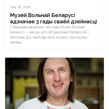
July 18, 2025
Музей Вольнай Беларусі
адзначае 3 гады сваёй дзейнасці
У Варшаве адзначылі тры гады Музея Вольнай
Беларусі — месца, што аб’ядноўвае беларусаў і
захоўвае дух свабоды праз музыку, мастацтва і
памяць.