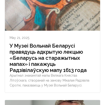
May 21, 2025
У Музеі Вольнай Беларусі
правядуць адкрытую лекцыю
«Беларусь на старажытных
мапах» і пакажуць
Радзівілаўскую мапу 1613 года
Арыгінал знакамітай мапы Вялікага Княства
Літоўскага, створанай на замову Мікалая Радзівіла
Сіроткі, паказваюць у Музеі Вольнай Беларусі.