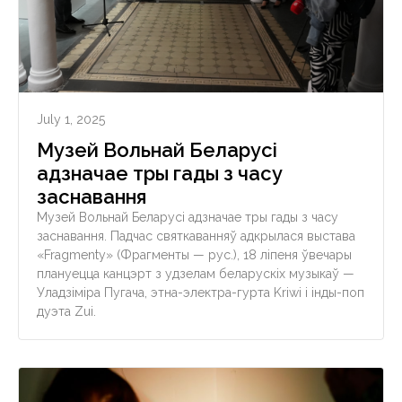
July 1, 2025
Музей Вольнай Беларусі
адзначае тры гады з часу
заснавання
Музей Вольнай Беларусі адзначае тры гады з часу
заснавання. Падчас святкаванняў адкрылася выстава
«Fragmenty» (Фрагменты — рус.), 18 ліпеня ўвечары
плануецца канцэрт з удзелам беларускіх музыкаў —
Уладзіміра Пугача, этна-электра-гурта Kriwi і інды-поп
дуэта Zui.