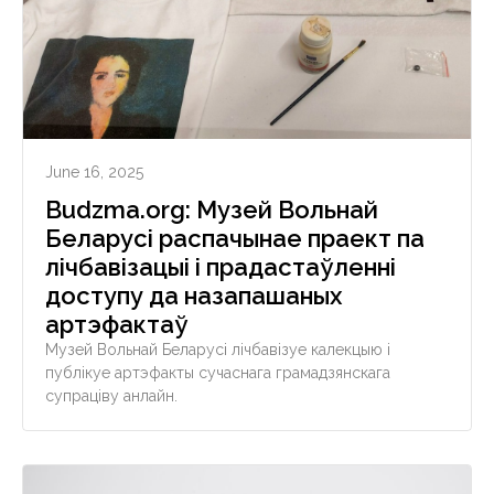
June 16, 2025
Budzma.org: Музей Вольнай
Беларусі распачынае праект па
лічбавізацыі і прадастаўленні
доступу да назапашаных
артэфактаў
Музей Вольнай Беларусі лічбавізуе калекцыю і
публікуе артэфакты сучаснага грамадзянскага
супраціву анлайн.