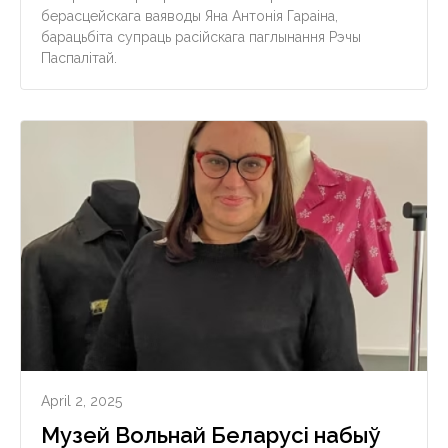
берасцейскага ваяводы Яна Антонія Гараіна,
барацьбіта супраць расійскага паглынання Рэчы
Паспалітай.
April 2, 2025
Музей Вольнай Беларусі набыў