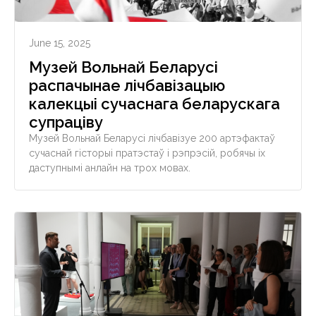
June 15, 2025
Музей Вольнай Беларусі
распачынае лічбавізацыю
калекцыі сучаснага беларускага
супраціву
Музей Вольнай Беларусі лічбавізуе 200 артэфактаў
сучаснай гісторыі пратэстаў і рэпрэсій, робячы іх
даступнымі анлайн на трох мовах.