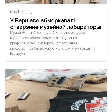
March 7, 2025
У Варшаве абмеркавалі
стварэнне музейнай лабараторыі
Музей Вольнай Беларусі ў Варшаве запускае
музейную лабараторыю для аб’яднання
прафесіяналаў і аматараў, каб захоўваць і
прадстаўляць беларускую культуру ў эміграцыі і ў
Беларусі.