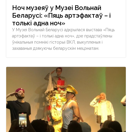
Ноч музеяў у Музеі Вольнай
Беларусі: «Пяць артэфактаў – і
толькі адна ноч»
У Музеі Вольнай Беларусі адкрылася выстава «Пяць
артэфактаў – і толькі адна ноч», дзе прадстаўлены
ўнікальныя помнікі гісторыі ВКЛ, выкупленыя і
захаваныя дзякуючы беларускім мецэнатам.