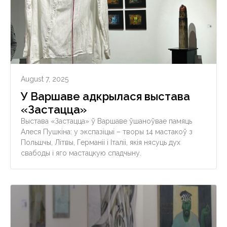
August 7, 2025
У Варшаве адкрылася выстава
«Застацца»
Выстава «Застацца» ў Варшаве ўшаноўвае памяць
Алеся Пушкіна: у экспазіцыі – творы 14 мастакоў з
Польшчы, Літвы, Германіі і Італіі, якія нясуць дух
свабоды і яго мастацкую спадчыну.