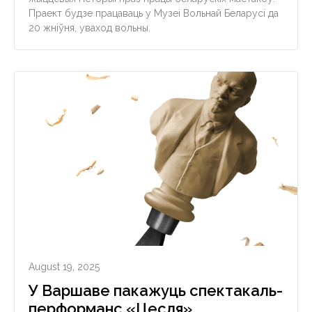
Праект будзе працаваць у Музеі Вольнай Беларусі да
20 жніўня, уваход вольны.
August 19, 2025
У Варшаве пакажуць спектакаль-
перформанс «Цесля»