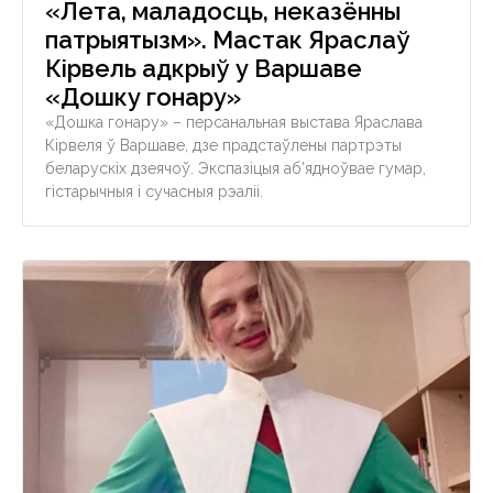
«Лета, маладосць, неказённы
патрыятызм». Мастак Яраслаў
Кірвель адкрыў у Варшаве
«Дошку гонару»
«Дошка гонару» – персанальная выстава Яраслава
Кірвеля ў Варшаве, дзе прадстаўлены партрэты
беларускіх дзеячоў. Экспазіцыя аб’ядноўвае гумар,
гістарычныя і сучасныя рэаліі.