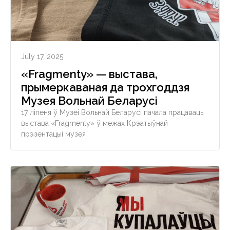
July 17, 2025
«Fragmenty» — выстава,
прымеркаваная да трохгоддзя
Музея Вольнай Беларусі
17 ліпеня ў Музеі Вольнай Беларусі пачала працаваць
выстава «Fragmenty» ў межах Крэатыўнай
прэзентацыі музея