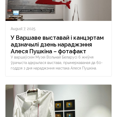
August 7, 2025
У Варшаве выставай і канцэртам
адзначылі дзень нараджэння
Алеся Пушкіна – фотафакт
У варшаўскім Музеі Вольнай Беларусі 6 жніўня
ўрачыста адкрылася выстава, прымеркаваная да 60-
годдзя з дня нараджэння мастака Алеся Пушкіна.