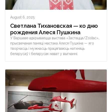
August 6, 2025
Светлана Тихановская — ко дню
рождения Алеся Пушкина
У Варшаве адкрываецца выстава «Застацца/Zostać»,
прысвечаная памяці мастака Алеся Пушкіна — яго
творчасць і мужнасць працягваюць натхняць
беларусаў і беларусак нават у выгнанні.