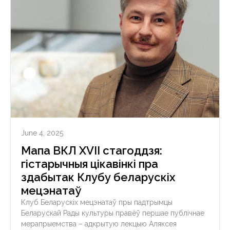
June 4, 2025
Мапа ВКЛ ХVII стагоддзя:
гістарычныя цікавінкі пра
здабытак Клубу беларускіх
мецэнатаў
Клуб Беларускіх мецэнатаў пры падтрымцы
Беларускай Рады культуры правёў першае публічнае
мерапрыемства – адкрытую лекцыю Аляксея