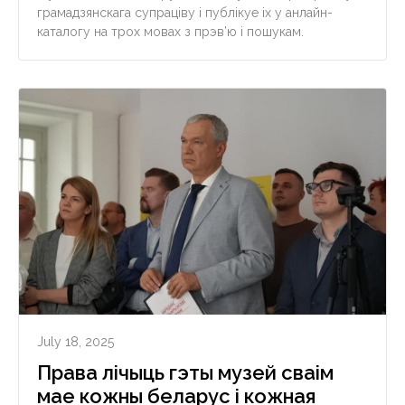
грамадзянскага супраціву і публікуе іх у анлайн-
каталогу на трох мовах з прэв’ю і пошукам.
July 18, 2025
Права лічыць гэты музей сваім
мае кожны беларус і кожная