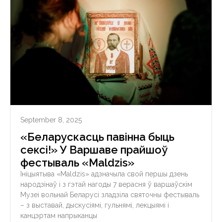
September 8, 2025
«Беларускасць павінна быць
сексі!» У Варшаве прайшоў
фестываль «Maldzis»
Ініцыятыва «Maldzis» адзначыла свой першы дзень
народзінаў і з гэтай нагоды 7 верасня ў варшаўскім
Музеі вольнай Беларусі зладзіла святочны фестываль
– з выставай, дыскусіямі, гульнямі, лекцыямі і
канцэртам напрыканцы