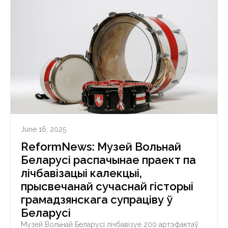
June 16, 2025
ReformNews: Музей Вольнай
Беларусі распачынае праект па
лічбавізацыі калекцыі,
прысвечанай сучаснай гісторыі
грамадзянскага супраціву ў
Беларусі
Музей Вольнай Беларусі лічбавізуе 200 артэфактаў