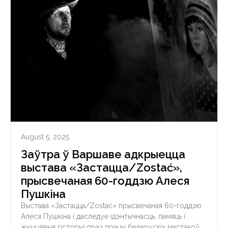
August 5, 2025
Заўтра ў Варшаве адкрыецца
выстава «Застацца/Zostać»,
прысвечаная 60-годдзю Алеся
Пушкіна
Выстава «Застацца/Zostać» прысвечаная 60-годдзю
Алеся Пушкіна і даследуе ідэнтычнасць, памяць і
жыццёвыя гісторыі праз працы беларускіх мастакоў.