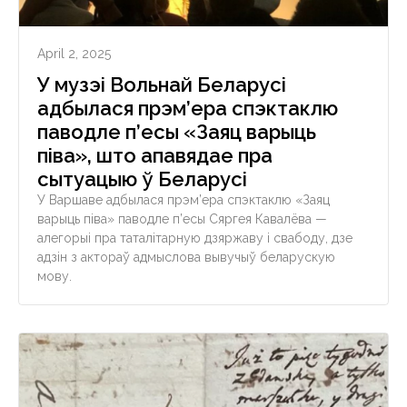
April 2, 2025
У музэі Вольнай Беларусі
адбылася прэм’ера спэктаклю
паводле п’есы «Заяц варыць
піва», што апавядае пра
сытуацыю ў Беларусі
У Варшаве адбылася прэм’ера спэктаклю «Заяц
варыць піва» паводле п’есы Сяргея Кавалёва —
алегорыі пра таталітарную дзяржаву і свабоду, дзе
адзін з актораў адмыслова вывучыў беларускую
мову.