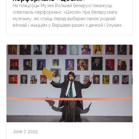
На пляцоўцы Музея Вольнай Беларусi пакажуць
спектакль-перформанс «Цесля» пра беларускага
мужчыну, які стаіць перад выбарам паміж роднай
вёскай і жыццём у Варшаве разам з дачкой і ўнукам.
June 7, 2025