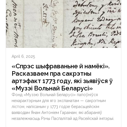
April 6, 2025
«Спрэс шыфраваньне й намёкі».
Расказваем пра сакрэтны
артэфакт 1773 году, які зьявіўся ў
«Музэі Вольнай Беларусі»
Фонд «Музэю Вольнай Беларусі» папоўніўся
нехарактэрным для яго экспанатам — сакрэтным
лістом, напісаным у 1773 годзе берасьцейскім
ваяводам Янам Антоніем Гараінам, які абараняў
незалежнасьць Рэчы Паспалітай ад Расейскай імпэрыі.