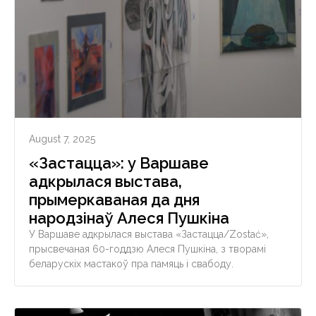
August 7, 2025
«Застацца»: у Варшаве
адкрылася выстава,
прымеркаваная да дня
народзінаў Алеся Пушкіна
У Варшаве адкрылася выстава «Застацца/Zostać»,
прысвечаная 60-годдзю Алеся Пушкіна, з творамі
беларускіх мастакоў пра памяць і свабоду.