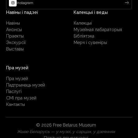
Instagram
Навіны і падзеі
Калекцыі і веды
Навіны
Калекцыі
Анонсы
Музейная лабараторыя
Праекты
Бібліятэка
Экскурсіі
Мерч і сувеніры
Выставы
Пра музей
Пра музей
Падтрымаць музей
Паслугi
СМІ пра музей
Кантакты
© 2026 Free Belarus Museum
Жыве Беларусь — у музеі, у сэрцах, у дзеяннях