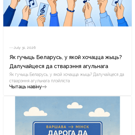
July 31, 2026
Як гучыць Беларусь, у якой хочацца жыць?
Далучайцеся да стварэння агульнага
плэйліста
Як гучыць Беларусь, у якой хочацца жыць? Далучайцеся да
стварэння агульнага плэйліста
Чытаць навіну