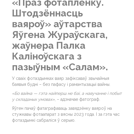
«Праз фотаплёнку.
Штодзённасць
ваяроў» аўтарства
Яўгена Жураўскага
,
жаўнера Палка
Каліноўскага з
пазыўным «Салам».
У сваіх фотаздымках ваяр зафіксаваў звычайныя
баявыя будні – без пафасу і рамантызацыі вайны.
«Бо вайна — гэта найперш не баі, а навучанне і побыт
у складаных умовах»
, – адзначае фатограф.
Яўген пачаў фатаграфаваць завядзёнку ваяроў на
стужкавы фотаапарат з вясны 2023 года. І за гэта час
фотаздымкі сабраліся ў серыю.