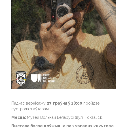
Падчас вернісажу
27 траўня ў 18:00
пройдзе
сустрэча з аўтарам.
Месца:
Музей Вольнай Беларусі (вул. Foksal 11).
Выстава будзе доўжыцца па 3 чэрвеня 2025 года.