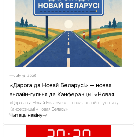
July 31, 2026
«Дарога да Новай Беларусі» — новая
анлайн-гульня да Канферэнцыі «Новая
Белась»
«Дарога да Новай Беларусі» — новая анлайн-гульня да
Канферэнцыі «Новая Белась»
Чытаць навіну