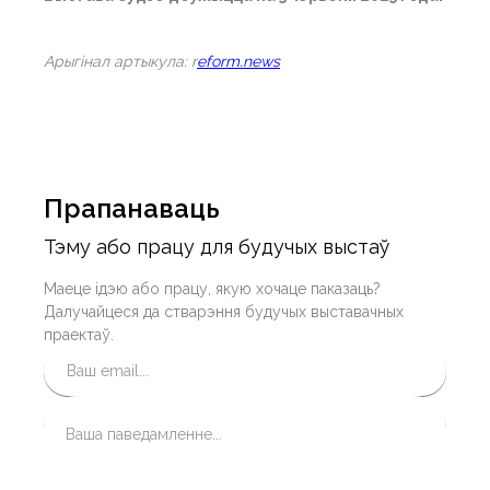
Арыгiнал артыкула: r
eform.news
Прапанаваць
Тэму або працу для будучых выстаў
Маеце ідэю або працу, якую хочаце паказаць?
Далучайцеся да стварэння будучых выставачных
праектаў.