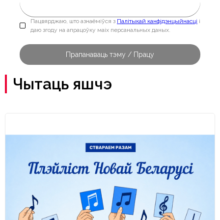
Пацвярджаю, што азнаёміўся з
Палітыкай канфідэнцыйнасці
і
даю згоду на апрацоўку маіх персанальных даных.
Чытаць яшчэ