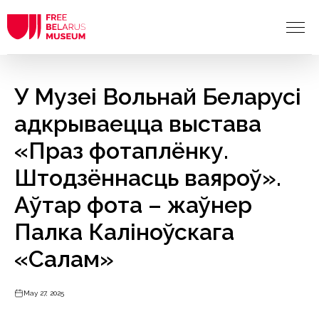
У Музеі Вольнай Беларусі
адкрываецца выстава
«Праз фотаплёнку.
Штодзённасць ваяроў».
Аўтар фота – жаўнер
Палка Каліноўскага
«Салам»
May 27, 2025