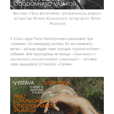
Выстава «Праз фотаплёнку. Штодзённасць ваяроў»
аўтарства Яўгена Жураўскага. Аўтар фота: Яўген
Жураўскі
У 2024 годзе Полк Каліноўнскага расказваў пра
«Салама». Ён камандзір разліку 82-мм мінамёту,
веган, і заўжды аддае сваю порцыю тушонкі коткам і
сабакам, якія прыходзяць на пазіцыі.
«Змагаемся з
акупантамі, ратуем коцікаў і ўкраінцаў»
, – агучваў
сваю жыццёвую ўстаноўку «Салам».