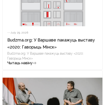
July 29, 2026
Budzma.org: У Варшаве пакажуць выставу
«2020: Гаворыць Мінск»
Budzma.org: У Варшаве пакажуць выставу «2020:
Гаворыць Мінск»
Чытаць навіну