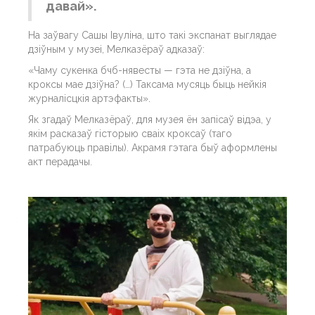
давай».
На заўвагу Сашы Івуліна, што такі экспанат выглядае
дзіўным у музеі, Мелказёраў адказаў:
«Чаму сукенка бчб-нявесты — гэта не дзіўна, а
кроксы мае дзіўна? (…) Таксама мусяць быць нейкія
журналісцкія артэфакты».
Як згадаў Мелказёраў, для музея ён запісаў відэа, у
якім расказаў гісторыю сваіх кроксаў (таго
патрабуюць правілы). Акрамя гэтага быў аформлены
акт перадачы.