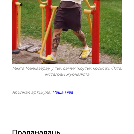
Мікіта Мелказёраў у тых самых жоўтых кроксах. Фота:
інстаграм журналіста
Арыгiнал артыкула:
Наша Нiва
Прапанаваць