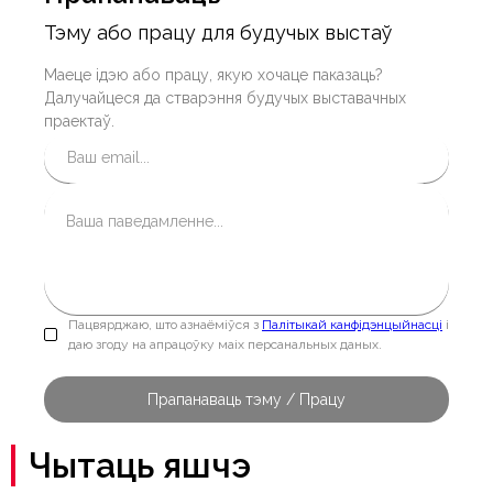
Тэму або працу для будучых выстаў
Маеце ідэю або працу, якую хочаце паказаць?
Далучайцеся да стварэння будучых выставачных
праектаў.
Пацвярджаю, што азнаёміўся з
Палітыкай канфідэнцыйнасці
і
даю згоду на апрацоўку маіх персанальных даных.
Чытаць яшчэ