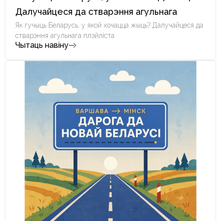
Далучайцеся да стварэння агульнага
плэйліста
Як гучыць Беларусь, у якой хочацца жыць? Далучайцеся да
стварэння агульнага плэйліста
Чытаць навіну