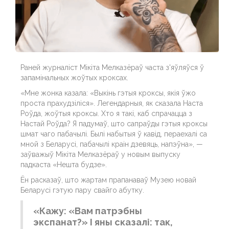
Раней журналіст Мікіта Мелказёраў часта з'яўляўся ў
запамінальных жоўтых кроксах.
«Мне жонка казала: «Выкінь гэтыя кроксы, якія ўжо
проста прахудзіліся». Легендарныя, як сказала Наста
Роўда, жоўтыя кроксы. Хто я такі, каб спрачацца з
Настай Роўда? Я падумаў, што сапраўды гэтыя кроксы
шмат чаго пабачылі. Былі набытыя ў кавід, пераехалі са
мной з Беларусі, пабачылі краін дзевяць, напэўна», —
заўважыў Мікіта Мелказёраў у новым выпуску
падкаста «Нешта будзе».
Ён расказаў, што жартам прапанаваў Музею новай
Беларусі гэтую пару свайго абутку.
«Кажу: «Вам патрэбны
экспанат?» І яны сказалі: так,