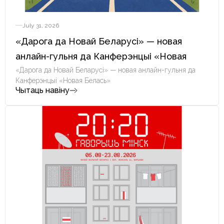
July 31, 2026
«Дарога да Новай Беларусі» — новая
анлайн-гульня да Канферэнцыі «Новая
Белась»
«Дарога да Новай Беларусі» — новая анлайн-гульня да
Канферэнцыі «Новая Белась»
Чытаць навіну