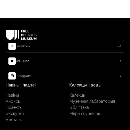
Facebook
YouTube
Instagram
Навіны і падзеі
Калекцыі і веды
Навіны
Калекцыі
Анонсы
Музейная лабараторыя
Праекты
Бібліятэка
Экскурсіі
Мерч і сувеніры
Выставы