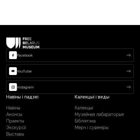
Facebook
YouTube
Instagram
Навіны і падзеі
Калекцыі і веды
Навіны
Калекцыі
Анонсы
Музейная лабараторыя
Праекты
Бібліятэка
Экскурсіі
Мерч і сувеніры
Выставы