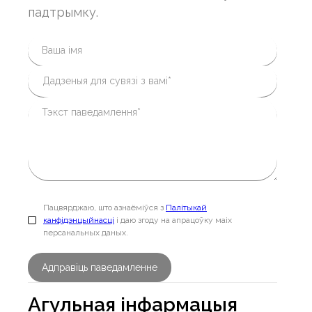
падтрымку.
Пацвярджаю, што азнаёміўся з
Палітыкай
канфідэнцыйнасці
і даю згоду на апрацоўку маіх
персанальных даных.
Агульная інфармацыя