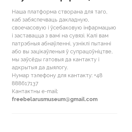
Наша платформа створана для таго,
каб забяспечваць дакладную,
своечасовую і ўсебаковую інфармацыю
і заставацца з вамі на сувязі. Калі вам
патрэбныя абнаўленні, узніклі пытанні
або вы зацікаўленыя ў супрацоўніцтве,
мы заўсёды гатовыя да кантакту і
адкрытыя да дыялогу.
Нумар тэлефону для кантакту: +48
888617137
Кантактны e-mail:
freebelarusmuseum@gmail.com