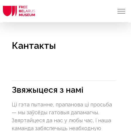
Кантакты
Звяжыцеся з намі
Ці гэта пытанне, прапанова ці просьба
— мы заўсёды гатовыя дапамагчы.
Звяртайцеся да нас у любы час, і наша
каманда забяспечыць неабходную