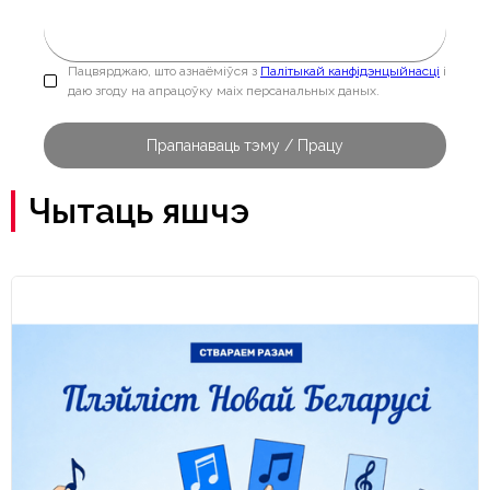
Пацвярджаю, што азнаёміўся з
Палітыкай канфідэнцыйнасці
і
даю згоду на апрацоўку маіх персанальных даных.
Чытаць яшчэ