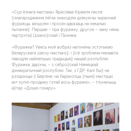
«Сурʼёзнага мастака» Яраслава Кірвеля пасля
ўзнагароджання лёгка знаходзім дзякуючы чырвонай
фуражцы, віншуем і просім адказаць на некалькі
пытанняў. Першае – пра фуражку, другое – чаму няма
партрэтаў Ціханоўскай і Пазняка.
«Фуражка? Увесь мой вобраз натхнёны эстэтыкаю
Беларускага саюзу мастакоў, і ўсё зроблена менавіта
паводле найлепшых традыцыяў нашай рэспублікі.
Фуражка, дарэчы, – з сяброўскай Нямецкай
дэмакратычнай рэспублікі. Так, з ГДР. Калі быў на
рэзідэнцыі ў Берліне, на барахолцы ўчыніў мастацкі
акт куплі-продажу гэтай вось фуражкі», – тлумачыць
аўтар «Дошкі гонару».