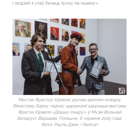
і людзей я стаў бачыць троху па-іншаму».
Мастак Яраслаў Кірвель уручае дыплом ксяндзу
Вячаславу Барку падчас цырымоніі адкрыцця выставы
Ярасла Кірвеля «Дошка гонару» ў Музеі Вольнай
Беларусі. Варшава, Польшча. 6 чэрвеня 2025 года.
Фота: Рауль Дзюк / Белсат