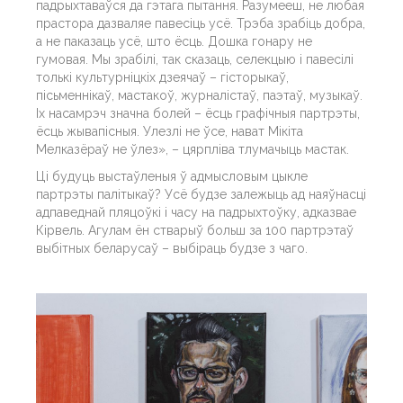
падрыхтаваўся да гэтага пытання. Разумееш, не любая
прастора дазваляе павесіць усё. Трэба зрабіць добра,
а не паказаць усё, што ёсць. Дошка гонару не
гумовая. Мы зрабілі, так сказаць, селекцыю і павесілі
толькі культурніцкіх дзеячаў – гісторыкаў,
пісьменнікаў, мастакоў, журналістаў, паэтаў, музыкаў.
Іх насамрэч значна болей – ёсць графічныя партрэты,
ёсць жывапісныя. Улезлі не ўсе, нават Мікіта
Мелказёраў не ўлез», – цярпліва тлумачыць мастак.
Ці будуць выстаўленыя ў адмысловым цыкле
партрэты палітыкаў? Усё будзе залежыць ад наяўнасці
адпаведнай пляцоўкі і часу на падрыхтоўку, адказвае
Кірвель. Агулам ён стварыў больш за 100 партрэтаў
выбітных беларусаў – выбіраць будзе з чаго.