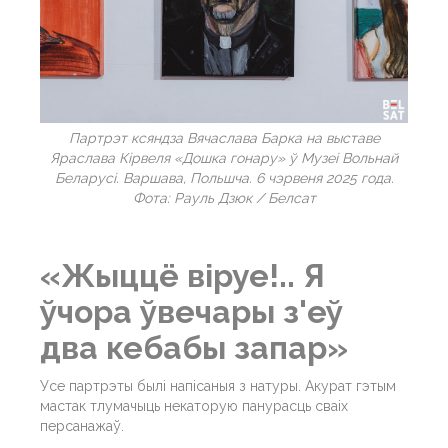
Партрэт ксяндза Вячаслава Барка на выставе
Яраслава Кірвеля «Дошка гонару» ў Музеі Вольнай
Беларусі. Варшава, Польшча. 6 чэрвеня 2025 года.
Фота: Рауль Дзюк / Белсат
«Жыццё віруе!.. Я
ўчора ўвечары з'еў
два кебабы запар»
Усе партрэты былі напісаныя з натуры. Акурат гэтым
мастак тлумачыць некаторую панурасць сваіх
персанажаў.