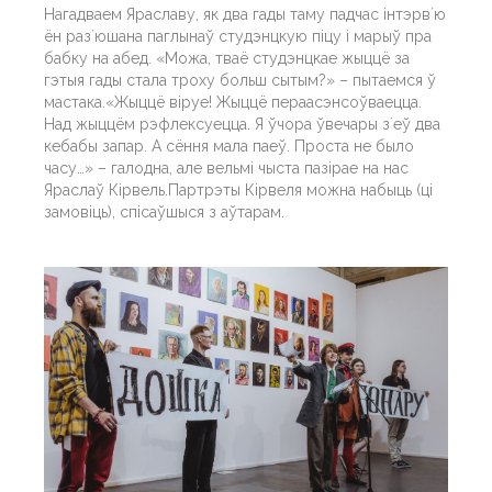
Нагадваем Яраславу, як два гады таму падчас інтэрвʼю
ён разʼюшана паглынаў студэнцкую піцу і марыў пра
бабку на абед. «Можа, тваё студэнцкае жыццё за
гэтыя гады стала троху больш сытым?» – пытаемся ў
мастака.«Жыццё віруе! Жыццё пераасэнсоўваецца.
Над жыццём рэфлексуецца. Я ўчора ўвечары зʼеў два
кебабы запар. А сёння мала паеў. Проста не было
часу…» – галодна, але вельмі чыста пазірае на нас
Яраслаў Кірвель.Партрэты Кірвеля можна набыць (ці
замовіць), спісаўшыся з аўтарам.