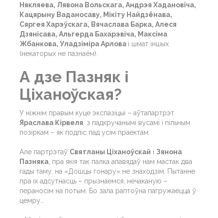
Някляева, Лявона Вольскага, Андрэя Хадановіча,
Кацярыну Ваданосаву, Мікіту Найдзёнава,
Сяргея Харэўскага, Вячаслава Барка, Алеся
Дзянісава, Альгерда Бахарэвіча, Максіма
Жбанкова, Уладзіміра Арлова
і шмат іншых
(некаторых не пазнаём).
А дзе Пазняк і
Ціханоўская?
У ніжнім правым куце экспазіцыі – аўтапартрэт
Яраслава Кірвеля
, з падкручанымі вусамі і пільным
позіркам – як подпіс пад усім праектам.
Але партрэтаў
Святланы Ціханоўскай
і
Зянона
Пазняка
, пра якія так палка апавядаў нам мастак два
гады таму, на «Дошцы гонару» не знаходзім. Пытанне
пра іх адсутнасць – прызнаемся, нечаканую –
пераносім на потым. Бо зала раптоўна пагружаецца ў
цемру…