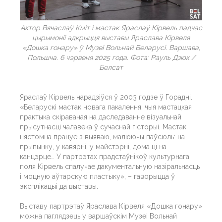
Актор Вячаслаў Кміт і мастак Яраслаў Кірвель падчас
цырымоніі адкрыцця выставы Яраслава Кірвеля
«Дошка гонару» ў Музеі Вольнай Беларусі. Варшава,
Польшча. 6 чэрвеня 2025 года. Фота: Рауль Дзюк /
Белсат
Яраслаў Кірвель нарадзіўся ў 2003 годзе ў Горадні.
«Беларускі мастак новага пакалення, чыя мастацкая
практыка скіраваная на даследаванне візуальнай
прысутнасці чалавека ў сучаснай гісторыі. Мастак
нястомна працуе з выяваю, малюючы паўсюль: на
прыпынку, у кавярні, у майстэрні, дома ці на
канцэрце… У партрэтах прадстаўнікоў культурнага
поля Кірвель спалучае дакументальную назіральнасць
і моцную аўтарскую пластыку», – гаворыцца ў
эксплікацыі да выставы.
Выставу партрэтаў Яраслава Кірвеля «Дошка гонару»
можна паглядзець у варшаўскім Музеі Вольнай