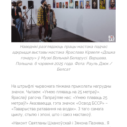
Наведнікі разглядаюць працы мастака падчас
адкрыцця выставы мастака Яраслава Кірвеля «Дошка
гонару» ў Музеі Вольнай Беларусі. Варшава,
Польшча. 6 чэрвеня 2025 года. Фота: Рауль Дзюк /
Белсат
На штрыфлі чырвонага пінжака прыколаты нагрудны
значок. Чытаем: «Умею пляваць на 25 метраў».
Яраслаў рагоча. Папраўляе нас: «Умею плаваць 25
метраў!» Аказваецца, гэта значок «Освод БССР» –
«Таварыства ратавання на водах». З таго самага
цыклу, стылю і эпохі, што і саюз мастакоў.
«Наконт Святланы Ціханоўскай і Зянона Пазняка… Я