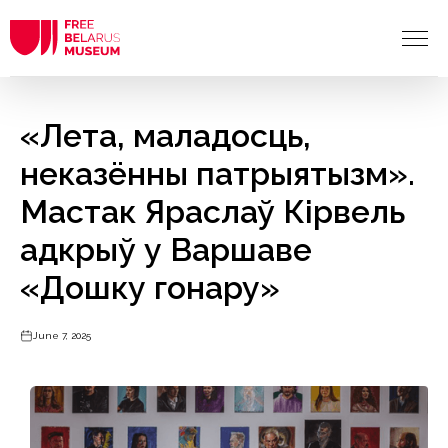
«Лета, маладосць,
неказённы патрыятызм».
Мастак Яраслаў Кірвель
адкрыў у Варшаве
«Дошку гонару»
June 7, 2025