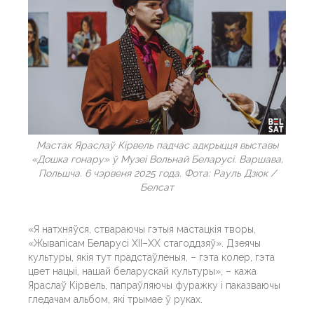
Мастак Яраслаў Кірвель падчас адкрыцця выставы
«Дошка гонару» ў Музеі Вольнай Беларусі. Варшава,
Польшча. 6 чэрвеня 2025 года. Фота: Рауль Дзюк /
Белсат
«Я натхняўся, ствараючы гэтыя мастацкія творы,
«Жывапісам Беларусі XII–XX стагоддзяў». Дзеячы
культуры, якія тут прадстаўленыя, – гэта колер, гэта
цвет нацыі, нашай беларускай культуры», – кажа
Яраслаў Кірвель, папраўляючы фуражку і паказваючы
гледачам альбом, які трымае ў руках.