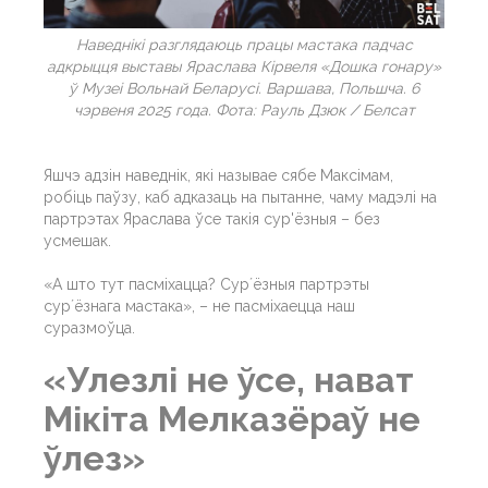
Наведнікі разглядаюць працы мастака падчас
адкрыцця выставы Яраслава Кірвеля «Дошка гонару»
ў Музеі Вольнай Беларусі. Варшава, Польшча. 6
чэрвеня 2025 года. Фота: Рауль Дзюк / Белсат
Яшчэ адзін наведнік, які называе сябе Максімам,
робіць паўзу, каб адказаць на пытанне, чаму мадэлі на
партрэтах Яраслава ўсе такія сур'ёзныя – без
усмешак.
«А што тут пасміхацца? Сурʼёзныя партрэты
сурʼёзнага мастака», – не пасміхаецца наш
суразмоўца.
«Улезлі не ўсе, нават
Мікіта Мелказёраў не
ўлез»