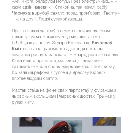
«Ай, нічога, беларусы могуць і без электрычнасці», –
кажа адзін наведнік. «Спакойна, так некалі рабіў
Чарнуха
: вырубаў святло перад прэм'ераю «Гвалту»,
– кажа другі. Людзі супакойваюцца.
Праз некалькі хвілінаў з цемры пад ярка-зялёным
гальштукам матэрыялізуецца музыка і актор
(«Лебядзіная песня Фёдара Возерава»)
Вячаслаў
Кміт
і пачынае цырымонію адкрыцця выставы
«мастака рэспубліканскага і міжнароднага значэння».
Кажа нешта пра «лета, маладосць і неказённы
патрыятызм», але словы накрывае хваля воплескаў,
бо каля мікрафона зʼяўляецца Яраслаў Кірвель. І
вяртае людзям святло.
Мастак стаіць на фоне сваіх партрэтаў у фуражцы з
чырвоным аколышкам і чырвоных шортах. Трымае ў
руках кнігу.