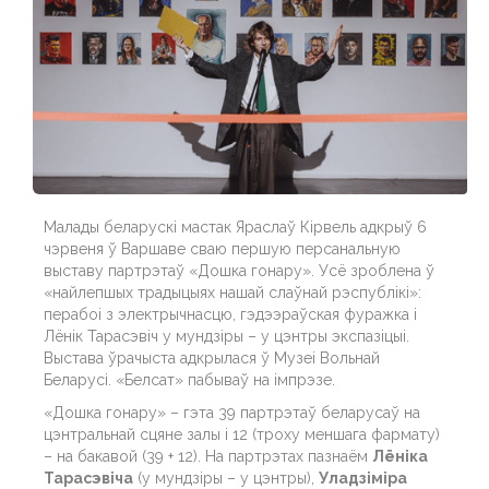
Малады беларускі мастак Яраслаў Кірвель адкрыў 6
чэрвеня ў Варшаве сваю першую персанальную
выставу партрэтаў «Дошка гонару». Усё зроблена ў
«найлепшых традыцыях нашай слаўнай рэспублікі»:
перабоі з электрычнасцю, гэдээраўская фуражка і
Лёнік Тарасэвіч у мундзіры – у цэнтры экспазіцыі.
Выстава ўрачыста адкрылася ў Музеі Вольнай
Беларусі. «Белсат» пабываў на імпрэзе.
«Дошка гонару» – гэта 39 партрэтаў беларусаў на
цэнтральнай сцяне залы і 12 (троху меншага фармату)
– на бакавой (39 + 12). На партрэтах пазнаём
Лёніка
Тарасэвіча
(у мундзіры – у цэнтры),
Уладзіміра