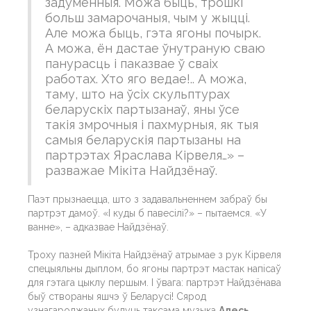
задуменныя. Можа быць, трошкі
больш замарочаныя, чым у жыцці.
Але можа быць, гэта ягоны почырк.
А можа, ён дастае ўнутраную сваю
панурасць і паказвае ў сваіх
работах. Хто яго ведае!.. А можа,
таму, што на ўсіх скульптурах
беларускіх партызанаў, яны ўсе
такія змрочныя і пахмурныя, як тыя
самыя беларускія партызаны на
партрэтах Яраслава Кірвеля…» –
разважае Мікіта Найдзёнаў.
Паэт прызнаецца, што з задавальненнем забраў бы
партрэт дамоў. «І куды б павесілі?» – пытаемся. «У
ванне», – адказвае Найдзёнаў.
Троху пазней Мікіта Найдзёнаў атрымае з рук Кірвеля
спецыяльны дыплом, бо ягоны партрэт мастак напісаў
для гэтага цыклу першым. І ўвага: партрэт Найдзёнава
быў створаны яшчэ ў Беларусі! Сярод
узнагароджаных будуць таксама музыка
Алесь