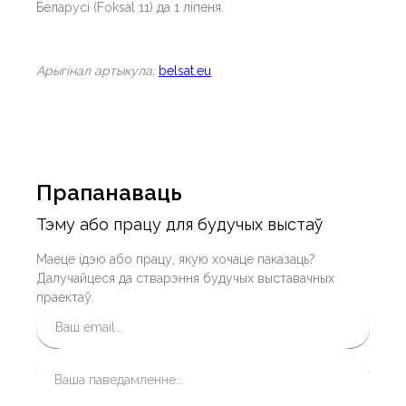
Беларусі (Foksal 11) да 1 ліпеня.
Арыгiнал артыкула:
belsat.eu
Прапанаваць
Тэму або працу для будучых выстаў
Маеце ідэю або працу, якую хочаце паказаць?
Далучайцеся да стварэння будучых выставачных
праектаў.