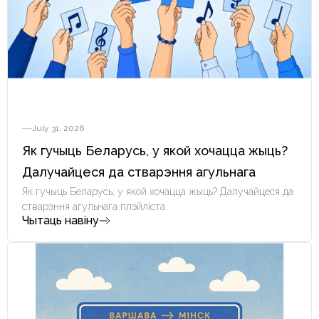
July 31, 2026
Як гучыць Беларусь, у якой хочацца жыць?
Далучайцеся да стварэння агульнага
плэйліста
Як гучыць Беларусь, у якой хочацца жыць? Далучайцеся да
стварэння агульнага плэйліста
Чытаць навіну