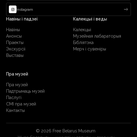
Instagram
Навіны і падзеі
Калекцыі і веды
Навіны
Калекцыі
Анонсы
Музейная лабараторыя
Праекты
Бібліятэка
Экскурсіі
Мерч і сувеніры
Выставы
Пра музей
Пра музей
Падтрымаць музей
Паслугi
СМІ пра музей
Кантакты
© 2026 Free Belarus Museum