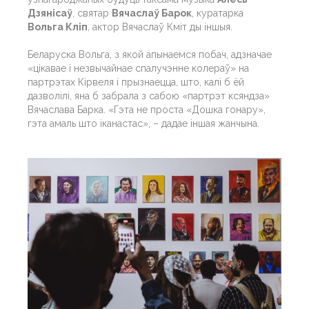
Дзянісаў
, святар
Вячаслаў Барок
, куратарка
Вольга Кліп
, актор Вячаслаў Кміт ды іншыя.
Беларуска Вольга, з якой апынаемся побач, адзначае
«цікавае і незвычайнае спалучэнне колераў» на
партрэтах Кірвеля і прызнаецца, што, калі б ёй
дазволілі, яна б забрала з сабою «партрэт ксяндза»
Вячаслава Барка. «Гэта не проста «Дошка гонару»,
гэта амаль што іканастас», – дадае іншая жанчына.