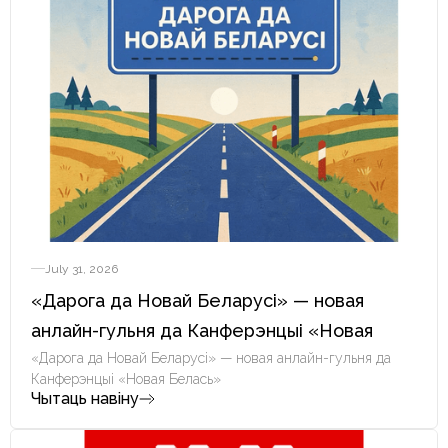
July 31, 2026
«Дарога да Новай Беларусі» — новая
анлайн-гульня да Канферэнцыі «Новая
Белась»
«Дарога да Новай Беларусі» — новая анлайн-гульня да
Канферэнцыі «Новая Белась»
Чытаць навіну