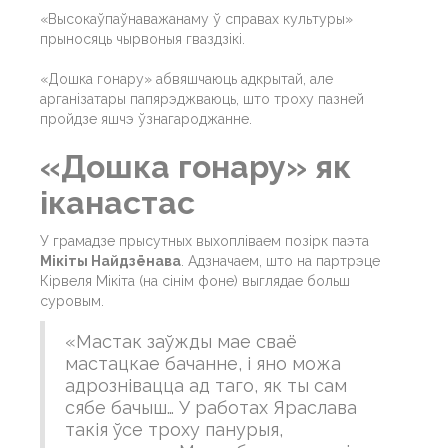
«Высокаўпаўнаважанаму ў справах культуры»
прыносяць чырвоныя гваздзікі.
«Дошка гонару» абвяшчаюць адкрытай, але
арганізатары папярэджваюць, што троху пазней
пройдзе яшчэ ўзнагароджанне.
«Дошка гонару» як
іканастас
У грамадзе прысутных выхопліваем позірк паэта
Мікіты Найдзёнава
. Адзначаем, што на партрэце
Кірвеля Мікіта (на сінім фоне) выглядае больш
суровым.
«Мастак заўжды мае сваё
мастацкае бачанне, і яно можа
адрознівацца ад таго, як ты сам
сябе бачыш… У работах Яраслава
такія ўсе троху панурыя,