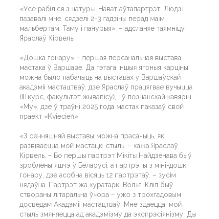
«Усе рабіліся з натуры. Нават аўтапартрэт. Людзі
пазавалі мне, сядзелі 2-3 гадзіны перад маім
мальбертам. Таму і панурыя», – адсланяе таямніцу
Яраслаў Кірвель.
«Дошка гонару» – першая персанальная выстава
мастака ў Варшаве. Да гэтага іншыя ягоныя карціны
можна было пабачыць на выставах у Варшаўскай
акадэміі мастацтваў, дзе Яраслаў працягвае вучыцца
(ІІІ курс, факультэт жывапісу), і ў познанскай кавярні
«My», дзе ў траўні 2025 года мастак паказаў свой
праект «Kviecień».
«З сённяшняй выставы можна прасачыць, як
развіваецца мой мастацкі стыль, – кажа Яраслаў
Кірвель. – Бо першы партрэт Мікіты Найдзёнава быў
зроблены яшчэ ў Беларусі, а партрэты з міні-дошкі
гонару, дзе асобна вісяць 12 партрэтаў, – зусім
нядаўна. Партрэт жа куратаркі Вольгі Кліп быў
створаны літаральна ўчора – ужо з трохгадовым
досведам Акадэміі мастацтваў. Мне здаецца, мой
стыль змяняецца ад акадэмізму да экспрэсіянізму. Ды