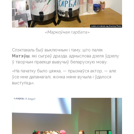
«Маркоўная гарбата»
Спэктакаль быў выключным і таму, што паляк
Матэўш
, які сыграў дразда, адмыслова дзеля ўдзелу
ў творчым праекце вывучыў беларускую мову.
«На пачатку было цяжка, — прызнаўся актор, — але
ўсе мне дапамагалі, жонка мяне вучыла і ўдалося
выступіць».