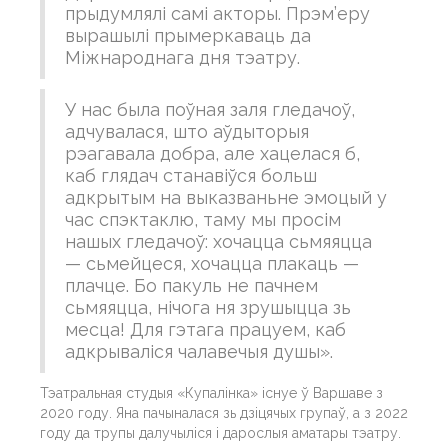
прыдумлялі самі акторы. Прэм’еру
вырашылі прымеркаваць да
Міжнароднага дня тэатру.
У нас была поўная заля гледачоў,
адчувалася, што аўдыторыя
рэагавала добра, але хацелася б,
каб глядач станавіўся больш
адкрытым на выказваньне эмоцый у
час спэктаклю, таму мы просім
нашых гледачоў: хочацца сьмяяцца
— сьмейцеся, хочацца плакаць —
плачце. Бо пакуль не пачнем
сьмяяцца, нічога ня зрушыцца зь
месца! Для гэтага працуем, каб
адкрываліся чалавечыя душы».
Тэатральная студыя «Купалінка» існуе ў Варшаве з
2020 году. Яна пачыналася зь дзіцячых групаў, а з 2022
году да трупы далучыліся і дарослыя аматары тэатру.