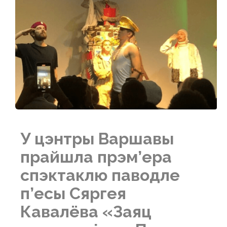
У цэнтры Варшавы
прайшла прэм’ера
спэктаклю паводле
п’есы Сяргея
Кавалёва «Заяц