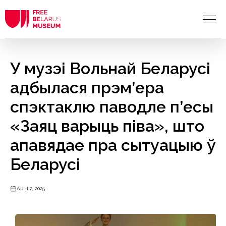
У музэі Вольнай Беларусі
адбылася прэм’ера
спэктаклю паводле п’есы
«Заяц варыць піва», што
апавядае пра сытуацыю ў
Беларусі
April 2, 2025