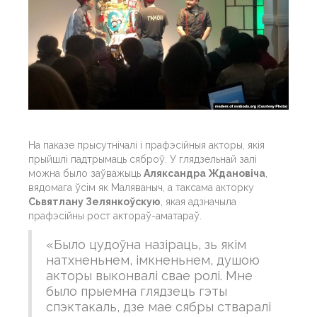
На паказе прысутнічалі і прафэсійныя акторы, якія
прыйшлі падтрымаць сяброў. У глядзельнай залі
можна было заўважыць
Аляксандра Ждановіча
,
вядомага ўсім як Маляваныч, а таксама акторку
Сьвятлану Зелянкоўскую
, якая адзначыла
прафэсійны рост актораў-аматараў.
«Было цудоўна назіраць, зь якім
натхненьнем, імкненьнем, душою
акторы выконвалі свае ролі. Мне
было прыемна глядзець гэты
спэктакаль, дзе мае сябры стваралі