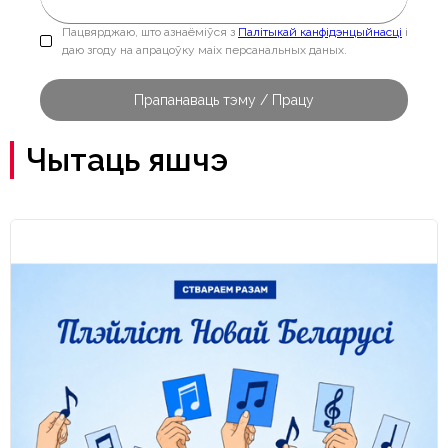
Пацвярджаю, што азнаёміўся з
Палітыкай канфідэнцыйнасці
і
даю згоду на апрацоўку маіх персанальных даных.
Чытаць яшчэ