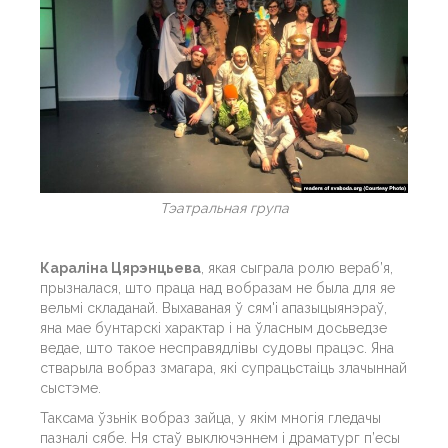
Тэатральная група
Караліна Цярэнцьева
, якая сыграла ролю вераб’я,
прызналася, што праца над вобразам не была для яе
вельмі складанай. Выхаваная ў сям'і апазыцыянэраў,
яна мае бунтарскі характар і на ўласным досьведзе
ведае, што такое несправядлівы судовы працэс. Яна
стварыла вобраз змагара, які супрацьстаіць злачыннай
сыстэме.
Таксама ўзьнік вобраз зайца, у якім многія гледачы
пазналі сябе. Ня стаў выключэннем і драматург п’есы