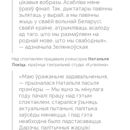
цікавыя вобразы. Асабліва мяне
ўразіў фінал. Так, дыктатары павінны
зьлятаць у вырай, а мы павінны
жыць у сваёй вольнай Беларусі,
сваёй краіне, атрымліваць асалоду
ад таго, што мы размаўляем на
роднай мове, што мы свабодныя»,
— адзначыла Зелянкоўская.
Над спэктаклем працавала рэжысэрка
Натальля
Локіць
, кіраўніца тэатральнай студыі «Купалінка».
«Маю ўражаньне задавальненьня,
— прызналася Натальля пасьля
прэм’еры. — Мы яшчэ зь мінулага
году пачалі працу над гэтым
спэктаклем, стараліся ўзьняць
актуальныя пытаньні, палітыка
заўсёды мяняецца, і пад гэта
неабходна было падстасавацца.
Дарэчы, палітычныя жарцікі