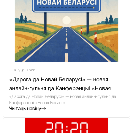
July 31, 2026
«Дарога да Новай Беларусі» — новая
анлайн-гульня да Канферэнцыі «Новая
Белась»
«Дарога да Новай Беларусі» — новая анлайн-гульня да
Канферэнцыі «Новая Белась»
Чытаць навіну