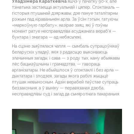
Уладзімера Караткевіча
яшчэ ў пачатку 90-х, але
тэматыка застаецца актуальнай і цяпер. Спэктакаль —
гісторыя птушынай дзяржавы, дзе пануе таталітарны
рэжым пад кіраваньнем арла. За ўсім гэтым, гатуючы
«маркоўную гарбату», назірае заяц, які ў пэўны
момант ратуе несправядліва асуджанага вераб’я —
бунтара і змагара — ад небясьпекі.
На сцэне зьяўлялася чапля — сымбаль супрацоўнікаў
беларускіх уладаў, якія з радасьцю выконваюць
злачынныя загады, і сава — з роду тых, каму абыякавы
лёс бацькаўшчыны і грамадзтва, — гавораць
арганізатары. Не абыйшлося ў спэктаклі і без арла —
дыктатара і злодзея, загады якога рабілі жыцьцё
птушак невыносным. Адзін верабей паўстае супраць
беззаконьня, а ў выніку — перавязаная дзюба,
несправядлівы суд і загад да сьмяротнага пакараньня.