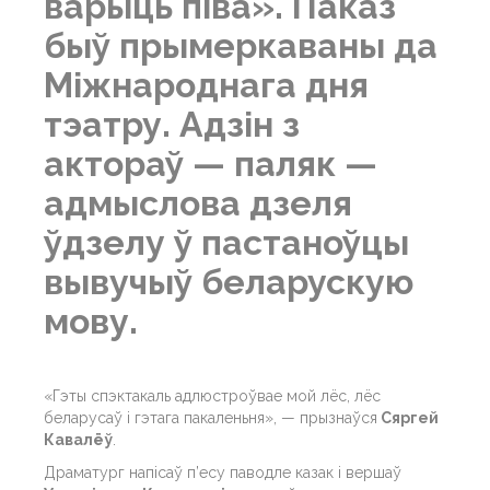
варыць піва». Паказ
быў прымеркаваны да
Міжнароднага дня
тэатру. Адзін з
актораў — паляк —
адмыслова дзеля
ўдзелу ў пастаноўцы
вывучыў беларускую
мову.
«Гэты спэктакаль адлюстроўвае мой лёс, лёс
беларусаў і гэтага пакаленьня», — прызнаўся
Сяргей
Кавалёў
.
Драматург напісаў п’есу паводле казак і вершаў