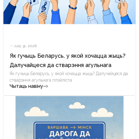
July 31, 2026
Як гучыць Беларусь, у якой хочацца жыць?
Далучайцеся да стварэння агульнага
плэйліста
Як гучыць Беларусь, у якой хочацца жыць? Далучайцеся да
стварэння агульнага плэйліста
Чытаць навіну