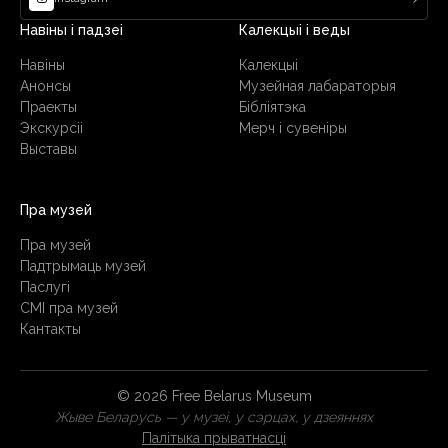
Навіны і падзеі
Калекцыі і веды
Навіны
Калекцыі
Анонсы
Музейная лабараторыя
Праекты
Бібліятэка
Экскурсіі
Мерч і сувеніры
Выставы
Пра музей
Пра музей
Падтрымаць музей
Паслугi
СМІ пра музей
Кантакты
© 2026 Free Belarus Museum
Жыве Беларусь — у музеі, у сэрцах, у дзеяннях
Палітыка прыватнасці