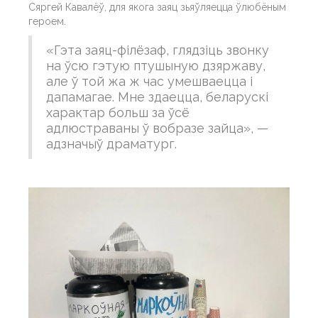
Сяргей Кавалёў, для якога заяц зьяўляецца ўлюбёным
героем.
«Гэта заяц-філёзаф, глядзіць звонку
на ўсю гэтую птушыную дзяржаву,
але ў той жа ж час умешваецца і
дапамагае. Мне здаецца, беларускі
характар больш за ўсё
адлюстраваны ў вобразе зайца», —
адзначыў драматург.