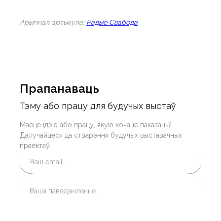
Арыгiнал артыкула:
Радыё Свабода
Прапанаваць
Тэму або працу для будучых выстаў
Маеце ідэю або працу, якую хочаце паказаць?
Далучайцеся да стварэння будучых выставачных
праектаў.