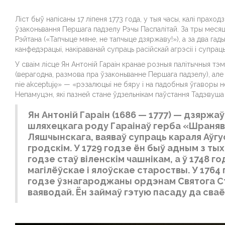
Ліст быў напісаны 17 ліпеня 1773 года, у тыя часы, калі праход
ўзаконьвання Першага падзелу Рэчы Паспалітай. За тры месяц
Рэйтана («Тапчыце мяне, не тапчыце дзяржаву!»), а за два га
канфедэрацыі, накіраванай супраць расійскай агрэсіі і супрац
У сваім лісце Ян Антоній Гараін кранае розныя палітычныя т
(верагодна, размова пра ўзаконьванне Першага падзелу), але на
nie akceptuję» — «рэзалюцыі не бяру і на падобныя ўгаворы н
Непамуцэн, які пазней стане ўдзельнікам паўстання Тадэвуша
Ян Антоній Гараін (1686 — 1777) — дзяржаў
шляхецкага роду Гараінаў герба «Шраняв
Ляшчынскага, ваяваў супраць караля Аўгус
гродскім. У 1729 годзе ён быў адным з ты
годзе стаў віленскім чашнікам, а ў 1748 г
магілёўскае і ялоўскае староствы. У 176
годзе ўзнагароджаны ордэнам Святога Ст
ваяводай. Ён займаў гэтую пасаду да сваёй