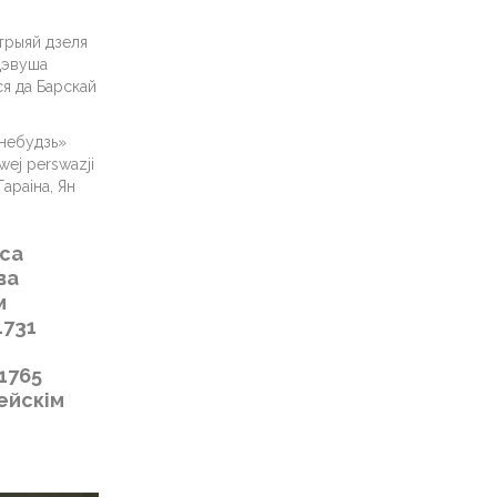
стрыяй дзеля
адэвуша
ся да Барскай
-небудзь»
wej perswazji
араіна, Ян
 са
ва
м
1731
1765
ейскім