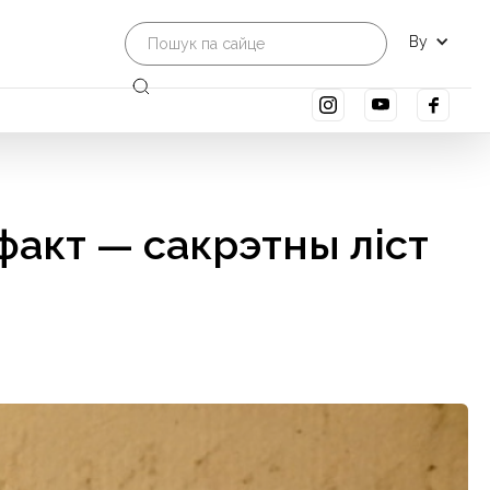
By
факт — сакрэтны ліст