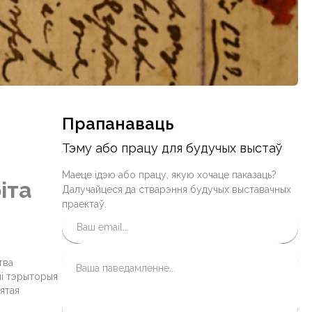
Прапанаваць
Тэму або працу для будучых выстаў
Маеце ідэю або працу, якую хочаце паказаць?
іта
Далучайцеся да стварэння будучых выставачных
праектаў.
тва
лі тэрыторыя
цятая