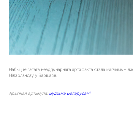
Набыццё гэтага неардынарнага артэфакта стала магчымым д
Нідэрландаў у Варшаве.
Арыгiнал артыкула:
Будзьма Беларусамi