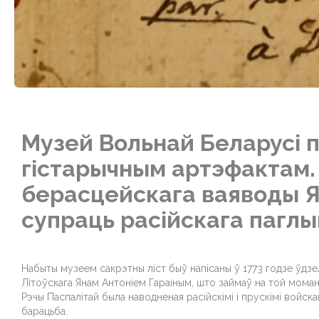
Музей Вольнай Беларусі 
гістарычным артэфактам. 
берасцейскага ваяводы Ян
супраць расійскага паглы
Набыты музеем сакрэтны ліст быў напісаны ў 1773 годзе ўдзе
Літоўскага Янам Антоніем Гараіным, што займаў на той моман
Рэчы Паспалітай была наводненая расійскімі і прускімі войска
барацьба.