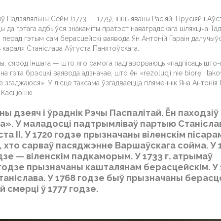
зіў Падзяляльны Сейм (1773 — 1775), ініцыяваны Расіяй, Прусіяй і Аў
ы да гэтага адбыўся знакаміты пратэст наваградскага шляхціча Т
ды перад гэтым сам берасцейскі ваявода Ян Антоній Гараін далучыў
ь караля Станіслава Аўгуста Панятоўскага.
эмы, сярод іншага — што яго самога падгаворваюць «падпісаць што
 гэта брэсцкі ваявода адзначае, што ён «rezolucji nie biorę i tako
е згаджаюся». У лісце таксама ўзгадваецца пляменнік Яна Антонія Г
 Касцюшкі.
ны дзеяч і ўраднік Рэчы Паспалітай. Ён паходзіў
а». У маладосці падтрымліваў партыю Станісла
та II. У 1720 годзе прызначаны віленскім пісара
х, хто сарваў пасяджэнне Варшаўскага сойма. У 
одзе — віленскім падкаморым. У 1733 г. атрымаў
4 годзе прызначаны кашталянам берасцейскім. У 
аніслава. У 1768 годзе быў прызначаны берасц
 смерці ў 1777 годзе.