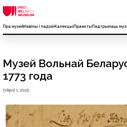
Пра музей
Навіны і падзеі
Калекцыі
Праекты
Падтрымаць муз
Музей Вольнай Беларус
1773 года
April 1, 2025