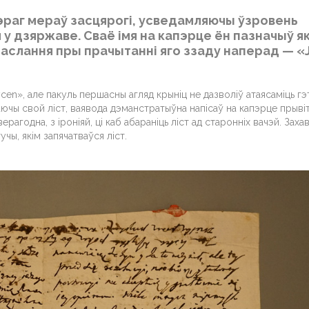
эраг мераў засцярогі, усведамляючы ўзровень
 дзяржаве. Сваё імя на капэрце ён пазначыў як
паслання пры прачытанні яго ззаду наперад — «J
ycen», але пакуль першасны агляд крыніц не дазволіў атаясаміць гэт
аючы свой ліст, ваявода дэманстратыўна напісаў на капэрце прыві
годна, з іроніяй, ці каб абараніць ліст ад старонніх вачэй. Заха
чы, якім запячатваўся ліст.