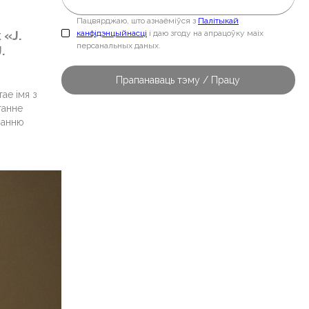
Пацвярджаю, што азнаёміўся з
Палітыкай
 «J.
канфідэнцыйнасці
і даю згоду на апрацоўку маіх
персанальных даных.
.
ае імя з
танне
ванню