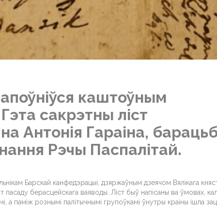
папоўніўся каштоўным
Гэта сакрэтны ліст
а Антонія Гараіна, барацьб
нання Рэчы Паспалітай.
льнікам Барскай канфедэрацыі, дзяржаўным дзеячом Вялікага княс
т пасаду берасцейскага ваяводы. Ліст быў напісаны ва ўмовах, ка
мі, а паміж рознымі палітычнымі групоўкамі ўнутры краіны ішла за