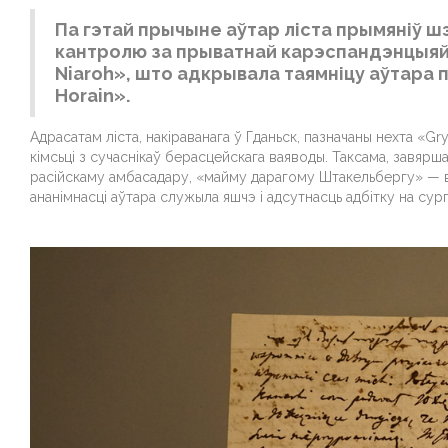
Па гэтай прычыне аўтар ліста прымяніў ш
кантролю за прыватнай карэспандэнцыяй у
Niaroh», што адкрывала таямніцу аўтара 
Horain».
Адрасатам ліста, накіраванага ў Гданьск, пазначаны нехта «Gr
кімсьці з сучаснікаў берасцейскага ваяводы. Таксама, завярш
расійскаму амбасадару, «майму дарагому Штакельбергу» — вера
ананімнасці аўтара служыла яшчэ і адсутнасць адбітку на сургу