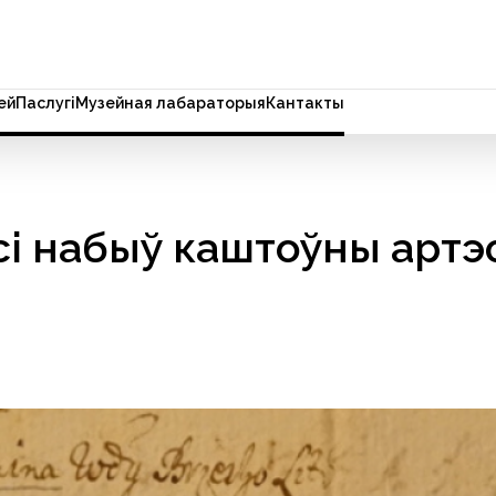
ей
Паслугi
Музейная лабараторыя
Кантакты
і набыў каштоўны артэ