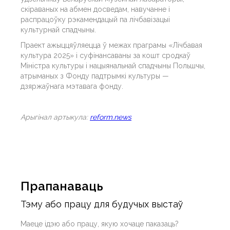
скіраваных на абмен досведам, навучанне і
распрацоўку рэкамендацый па лічбавізацыі
культурнай спадчыны.
Праект ажыццяўляецца ў межах праграмы «Лічбавая
культура 2025» і суфінансаваны за кошт сродкаў
Міністра культуры і нацыянальнай спадчыны Польшчы,
атрыманых з Фонду падтрымкі культуры —
дзяржаўнага мэтавага фонду.
Арыгiнал артыкула:
reform.news
Прапанаваць
Тэму або працу для будучых выстаў
Маеце ідэю або працу, якую хочаце паказаць?