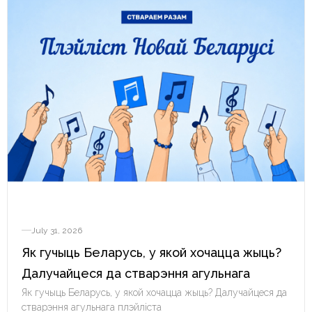
July 31, 2026
Як гучыць Беларусь, у якой хочацца жыць?
Далучайцеся да стварэння агульнага
плэйліста
Як гучыць Беларусь, у якой хочацца жыць? Далучайцеся да
стварэння агульнага плэйліста