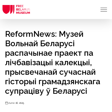
ReformNews: Музей
Вольнай Беларусі
распачынае праект па
лічбавізацыі калекцыі,
прысвечанай сучаснай
гісторыі грамадзянскага
супраціву ў Беларусі
June 16, 2025