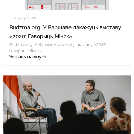
July 29, 2026
Budzma.org: У Варшаве пакажуць выставу
«2020: Гаворыць Мінск»
Budzma.org: У Варшаве пакажуць выставу «2020:
Гаворыць Мінск»
Чытаць навіну