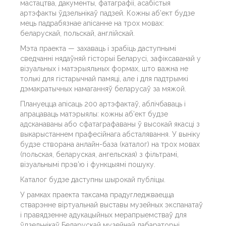
мастацтва, дакументы, фатаграфіі, асабістыя
артэфакты ўдзельнікаў падзей. Кожны аб’ект будзе
мець падрабязнае апісанне на трох мовах:
беларускай, польскай, англійскай.
Мэта праекта — захаваць і зрабіць даступнымі
сведчанні нядаўняй гісторыі Беларусі, зафіксаванай у
візуальных і матэрыяльных формах, што важна не
толькі для гістарычнай памяці, але і для падтрымкі
дэмакратычных намаганняў беларусаў за мяжой.
Плануецца апісаць 200 артэфактаў, аблічбаваць і
апрацаваць матэрыялы: кожны аб’ект будзе
адсканаваны або сфатаграфаваны ў высокай якасці з
выкарыстаннем прафесійнага абсталявання. У выніку
будзе створана анлайн-база (каталог) на трох мовах
(польская, беларуская, ангельская) з фільтрамі,
візуальнымі прэв’ю і функцыямі пошуку.
Каталог будзе даступны шырокай публіцы.
У рамках праекта таксама прадугледжваецца
стварэнне віртуальнай выставы музейных экспанатаў
і правядзенне адукацыйных мерапрыемстваў для
ўдзельнікаў Беларускай музейнай лабараторыі,