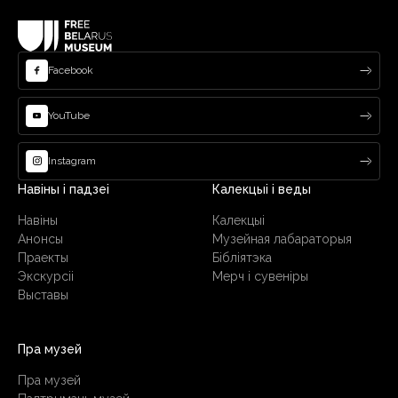
Facebook
YouTube
Instagram
Навіны і падзеі
Калекцыі і веды
Навіны
Калекцыі
Анонсы
Музейная лабараторыя
Праекты
Бібліятэка
Экскурсіі
Мерч і сувеніры
Выставы
Пра музей
Пра музей