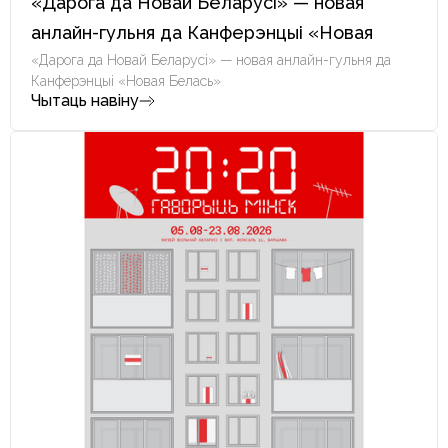
«Дарога да Новай Беларусі» — новая
анлайн-гульня да Канферэнцыі «Новая
Белась»
«Дарога да Новай Беларусі» — новая анлайн-гульня да
Канферэнцыі «Новая Белась»
Чытаць навіну