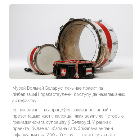
Музей Вольнай Беларусі пачынае праект па
лічбавізацыі і прадастаўленні доступу да назапашаных
артэфактаў.
Ён накіраваны на апрацоўку, захаванне і анлайн-
прэзентацыю часткі калекцыі, якая асвятляе гісторыю
грамадзянскага супраціву ў Беларусі. У рамках
праекта будзе алічбавана і апублікавана анлайн
інфармацыя пра 200 аб’ектаў — творы сучаснага