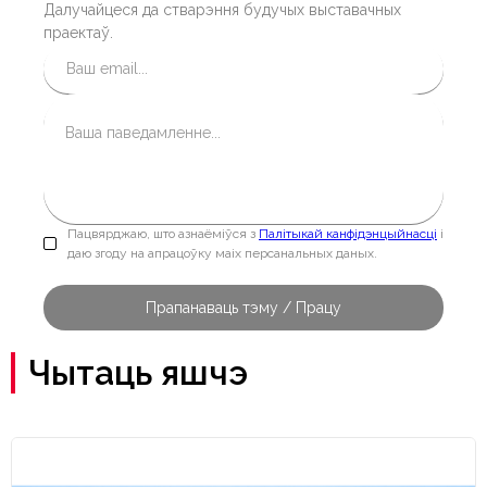
Далучайцеся да стварэння будучых выставачных
праектаў.
Пацвярджаю, што азнаёміўся з
Палітыкай канфідэнцыйнасці
і
даю згоду на апрацоўку маіх персанальных даных.
Чытаць яшчэ