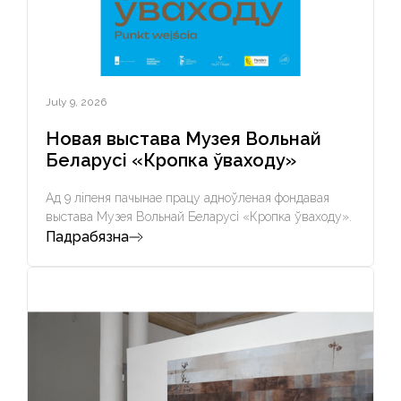
July 9, 2026
Новая выстава Музея Вольнай
Беларусі «Кропка ўваходу»
Ад 9 ліпеня пачынае працу адноўленая фондавая
выстава Музея Вольнай Беларусі «Кропка ўваходу».
Падрабязна