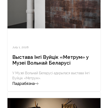
July 1, 2026
Выстава Інгі Вуйцік «Метрум» у
Музеі Вольнай Беларусі
У Музеі Вольнай Беларусі адкрылася выстава Інгі
Вуйцік «Метрум».
Падрабязна