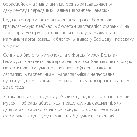
берасцейскім актывістам удалося выратаваць частку
дакументаў і перадаць іх Паліне Шарэндзе-Панасюк.
Падчас яе турэмнага зняволення за праваабарончую і
грамадзянскую дзейнасць бюлетэні заставаліся схаванымі на
тэрыторыі Беларусі. Толькі пасля выезду за мяжу стала
магчымым арганізаваць іх бяспечны вываз у Варшаву і перадачу
ў музей.
Сёння 20 бюлетэняў уключаны ў фонды Музея Вольнай
Беларусі як аўтэнтычныя артэфакты эпохі. Яны маюць высокую
гістарычную і дакументальную каштоўнасць, паколькі
дазваляюць даследчыкам і наведвальнікам непасрэдна
сутыкнуцца з матэрыяльнымі сведчаннямі выбарчага працэсу
2020 года.
Захаванне такіх прадметаў з’яўляецца адной з ключавых місій
музея — збіраць, абараняць і прадстаўляць сведчанні, якія
дапамагаюць асэнсоўваць сучасную гісторыю Беларусі і
фарміраваць культуру памяці для будучых пакаленняў.