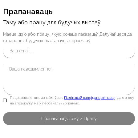
Прапанаваць
Тэму або працу для будучых выстаў
Маеце ідэю або працу, якую хочаце паказаць? Далучайцеся да
стварэння будучых выставачных праектаў.
Пацвярджаю, што азнаёміўся з
Палітыкай канфідэнцыйнасці
і даю згоду
на апрацоўку маіх персанальных даных.