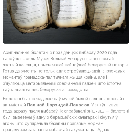
Арыгінальныя бюлетэні з прэзідэнцкіх выбараў 2020 года
папоўнілі фонды Музея Вольнай Беларусі і сталі важнай
часткай калекцыі, прысвечанай найноўшай беларускай гісторыі.
Гэтыя дакументы не толькі адлюстроўваюць адзін з ключавых
момантаў грамадска-палітычнага жыцця краіны, але і
з’яўляюцца матэрыяльнымі сведчаннямі падзей, што істотна
паўплывалі на лёс беларускага грамадства.
Бюлетэні былі перададзены ў музей былой палітзняволенай і
актывісткай
Палінай Шарэндай-Панасюк
. У жніўні 2020
года, адразу пасля выбараў, іх спрабавалі знішчыць — бюлетэні
былі вывезены ў адну з берасцейскіх качагарак і кінутыя ў
агонь, што супярэчыла базавым прававым нормам і
працэдурам захавання выбарчай дакументацыі. Аднак