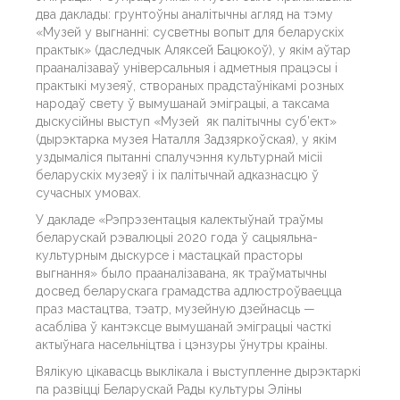
два даклады: грунтоўны аналітычны агляд на тэму
«Музей у выгнанні: сусветны вопыт для беларускіх
практык» (даследчык Аляксей Бацюкоў), у якім аўтар
прааналізаваў універсальныя і адметныя працэсы і
практыкі музеяў, створаных прадстаўнікамі розных
народаў свету ў вымушанай эміграцыі, а таксама
дыскусійны выступ «Музей як палітычны суб’ект»
(дырэктарка музея Наталля Задзяркоўская), у якім
уздымаліся пытанні спалучэння культурнай місіі
беларускіх музеяў і іх палітычнай адказнасцю ў
сучасных умовах.
У дакладе «Рэпрэзентацыя калектыўнай траўмы
беларускай рэвалюцыі 2020 года ў сацыяльна-
культурным дыскурсе і мастацкай прасторы
выгнання» было прааналізавана, як траўматычны
досвед беларускага грамадства адлюстроўваецца
праз мастацтва, тэатр, музейную дзейнасць —
асабліва ў кантэксце вымушанай эміграцыі часткі
актыўнага насельніцтва і цэнзуры ўнутры краіны.
Вялікую цікавасць выклікала і выступленне дырэктаркі
па развіцці Беларускай Рады культуры Эліны