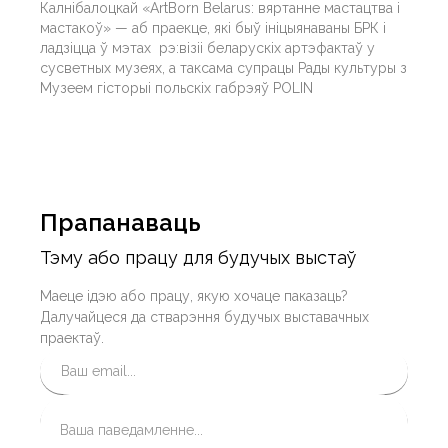
Калнібалоцкай «ArtBorn Belarus: вяртанне мастацтва і
мастакоў» — аб праекце, які быў ініцыянаваны БРК і
ладзіцца ў мэтах рэ:візіі беларускіх артэфактаў у
сусветных музеях, а таксама супрацы Рады культуры з
Музеем гісторыі польскіх габрэяў POLIN
Прапанаваць
Тэму або працу для будучых выстаў
Маеце ідэю або працу, якую хочаце паказаць?
Далучайцеся да стварэння будучых выставачных
праектаў.