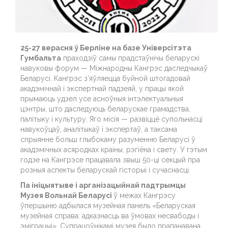
25-27 верасня ў Берліне на базе Універсітэта
Гумбальта
праходзіў самы прадстаўнічы беларускі
навуковы форум — Міжнародны Кангрэс даследчыкаў
Беларусі. Кангрэс з’яўляецца буйной штогадовай
акадэмічнай і экспертнай падзеяй, у працы якой
прымаюць удзел усе асноўныя інтэлектуальныя
цэнтры, што даследуюць беларускае грамадства,
палітыку і культуру. Яго місія — развіццё супольнасці
навукоўцаў, аналітыкаў і экспертаў, а таксама
спрыянне больш глыбокаму разуменню Беларусі ў
акадэмічных асяродках краіны, рэгіёна і свету. У гэтым
годзе на Кангрэсе працавала звыш 50-ці секцый пра
розныя аспекты беларускай гісторыі і сучаснасці.
Па ініцыятыве і арганізацыйнай падтрымцы
Музея Вольнай Беларусі
ў межах Кангрэсу
ўпершыню адбылася музейная панель «Беларуская
музейная справа: адказнасць ва ўмовах несвабоды і
эміграцыі». Супрацоўнікамі музея было прапанавана