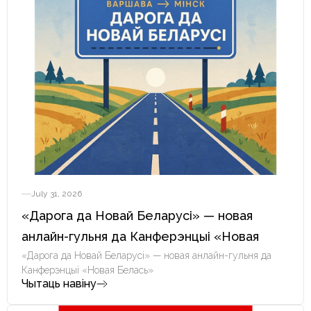
July 31, 2026
«Дарога да Новай Беларусі» — новая
анлайн-гульня да Канферэнцыі «Новая
Белась»
«Дарога да Новай Беларусі» — новая анлайн-гульня да
Канферэнцыі «Новая Белась»
Чытаць навіну