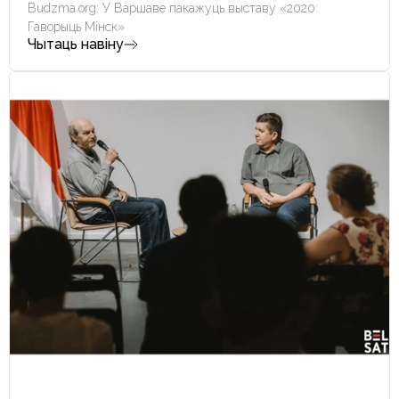
Budzma.org: У Варшаве пакажуць выставу «2020:
Гаворыць Мінск»
Чытаць навіну