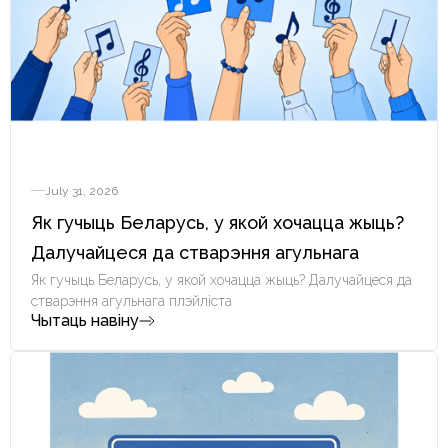
July 31, 2026
Як гучыць Беларусь, у якой хочацца жыць?
Далучайцеся да стварэння агульнага
плэйліста
Як гучыць Беларусь, у якой хочацца жыць? Далучайцеся да
стварэння агульнага плэйліста
Чытаць навіну