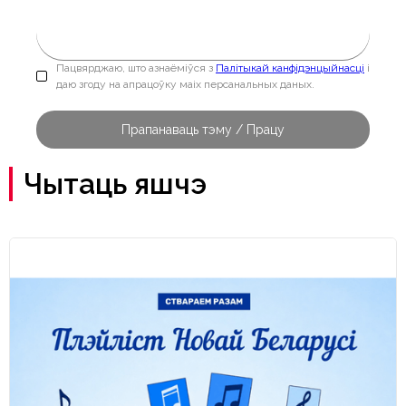
Пацвярджаю, што азнаёміўся з
Палітыкай канфідэнцыйнасці
і
даю згоду на апрацоўку маіх персанальных даных.
Чытаць яшчэ