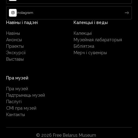
Instagram
Навіны і падзеі
Калекцыі і веды
Навіны
Калекцыі
Анонсы
Музейная лабараторыя
Праекты
Бібліятэка
Экскурсіі
Мерч і сувеніры
Выставы
Пра музей
Пра музей
Падтрымаць музей
Паслугi
СМІ пра музей
Кантакты
© 2026 Free Belarus Museum