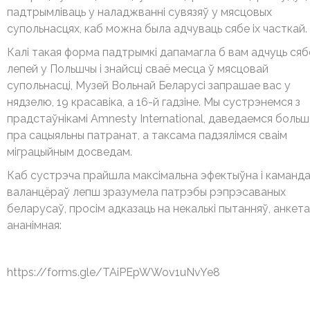
падтрымліваць у наладжванні сувязяў у мясцовых
супольнасцях, каб можна была адчуваць сябе іх часткай.
Калі такая форма падтрымкі дапамагла б вам адчуць сяб
лепей у Польшчы і знайсці сваё месца ў мясцовай
супольнасці, Музей Вольнай Беларусі запрашае вас у
нядзелю, 19 красавіка, а 16-й гадзіне. Мы сустрэнемся з
прадстаўнікамі Amnesty International, даведаемся больш
пра сацыяльны патранат, а таксама падзялімся сваім
міграцыйным досведам.
Каб сустрэча прайшла максімальна эфектыўна і каманд
валанцёраў лепш зразумела патрэбы рэпрэсаваных
беларусаў, просім адказаць на некалькі пытанняў, анкета
ананімная:
https://forms.gle/TAiPEpWWov1uNvYe8