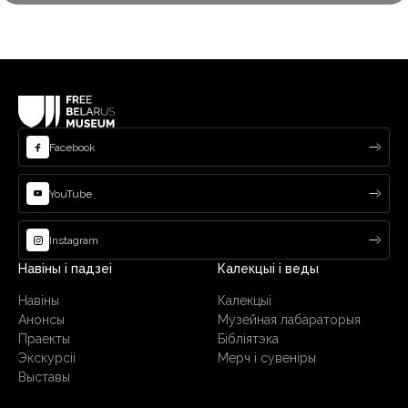
Facebook
YouTube
Instagram
Навіны і падзеі
Калекцыі і веды
Навіны
Калекцыі
Анонсы
Музейная лабараторыя
Праекты
Бібліятэка
Экскурсіі
Мерч і сувеніры
Выставы