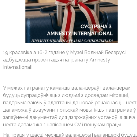
19 красавіка а 16-й гадзіне ў Музеі Вольнай Беларусі
адбудзецца прэзентацыя патранату Amnesty
International!
У межах патранату каманды валанцёраў і валанцёрак
будуць супрацоўнічаць з людзьмі з досведам міграцыі,
падтрымліваючы ў адаптацыі да новай рэчаіснасці - нехт
дапаможа ў вывучэнні польскай мовы, іншы падтрымае ў
запаўненні дакументаў для дзяржаўных устаноў, а яшчэ
нехта дапаможа з напісаннем CV і пошукам працы.
На працягу шасці месяцаў валанцёры і валанцёркі будуц