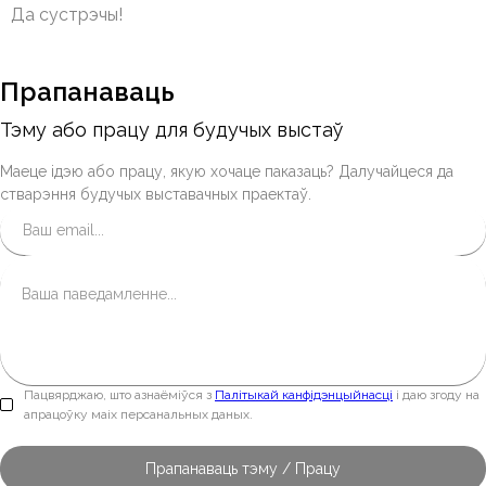
Да сустрэчы!
Прапанаваць
Тэму або працу для будучых выстаў
Маеце ідэю або працу, якую хочаце паказаць? Далучайцеся да
стварэння будучых выставачных праектаў.
Пацвярджаю, што азнаёміўся з
Палітыкай канфідэнцыйнасці
і даю згоду на
апрацоўку маіх персанальных даных.