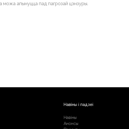
ма можа апынуцца пад пагрозай цэнзуры.
Навіны і падзеі
Навіны
Анонсы