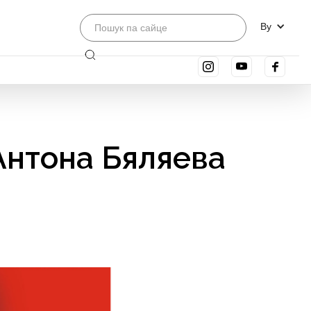
By
 Антона Бяляева