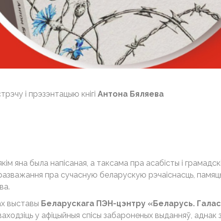
рэчу і прэзэнтацыю кнігі
Антона Бяляева
кім яна была напісаная, а таксама пра асабісты і грамадск
 разважання пра сучасную беларускую рэчаіснасць, памяць
ва.
ах выставы
Беларускага ПЭН-цэнтру «Беларусь. Гала
ваходзіць у афіцыйныя спісы забароненых выданняў, аднак з