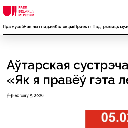
Пра музей
Навіны і падзеі
Калекцыі
Праекты
Падтрымаць муз
Аўтарская сустрэча
«Як я правёу́ гэта 
February 5, 2026