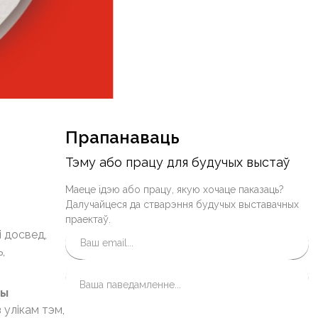
Прапанаваць
Тэму або працу для будучых выстаў
Маеце ідэю або працу, якую хочаце паказаць?
Далучайцеся да стварэння будучых выставачных
праектаў.
і досвед,
,
сы
 улікам тэм,