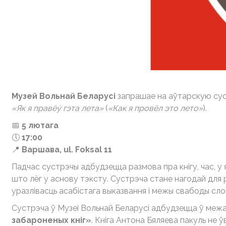
Музей Вольнай Беларусі
запрашае на аўтарскую суст
«Як я правёу́ гэта лета»
(
«Как я провёл это лето»
).
📅
5 лютага
🕔
17:00
📍
Варшава, ul. Foksal 11
Падчас сустрэчы адбудзецца размова пра кнігу, час, у я
што лёг у аснову тэксту. Сустрэча стане нагодай для
уразлівасць асабістага выказвання і межы свабоды сло
Сустрэча ў Музеі Вольнай Беларусі адбудзецца ў меж
забароненых кніг»
. Кніга Антона Бяляева пакуль не ў