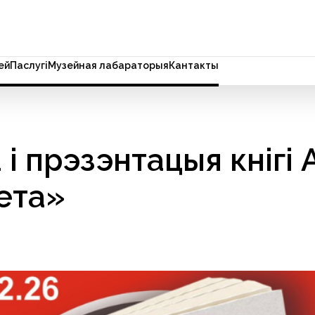
ей
Паслугi
Музейная лабараторыя
Кантакты
 і прэзэнтацыя кнігі
лета»