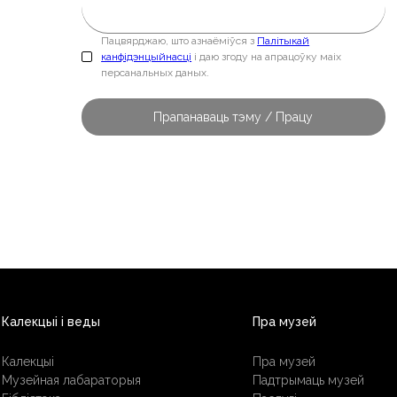
Пацвярджаю, што азнаёміўся з
Палітыкай
канфідэнцыйнасці
і даю згоду на апрацоўку маіх
персанальных даных.
Калекцыі і веды
Пра музей
Калекцыі
Пра музей
Музейная лабараторыя
Падтрымаць музей