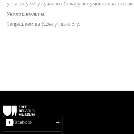
узнятых у ёй, у сучасных беларускіх умовах яна такса
Уваход вольны.
Запрашаем да ўдзелу і дыялогу.
Facebook