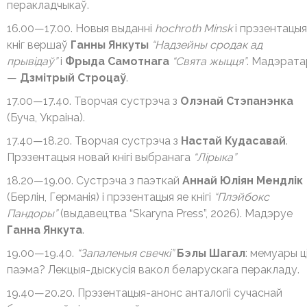
перакладчыкаў.
16.00—17.00. Новыя выданні
hochroth Minsk
і прэзентацыя
кніг вершаў
Ганны Янкуты
“Надзейны сродак ад
прывідаў”
і
Фрыда Самотнага
“Свята жыцця”
. Мадэрата
—
Дзмітрый Строцаў
.
17.00—17.40. Творчая сустрэча з
Олэнай Стэпанэнка
(Буча, Украіна).
17.40—18.20. Творчая сустрэча з
Настай Кудасавай
.
Прэзентацыя новай кнігі выбранага
“Лірыка”
18.20—19.00. Cустрэча з паэткай
Аннай Юліян Мендлік
(Берлін, Германія) і прэзентацыя яе кнігі
“Плэйбокс
Пандоры”
(выдавецтва “Skaryna Press”, 2026). Мадэруе
Ганна Янкута
.
19.00—19.40.
“Запаленыя свечкі”
Бэлы Шагал
: мемуары ц
паэма? Лекцыя-дыскусія вакол беларускага перакладу.
19.40—20.20. Прэзентацыя-анонс анталогіі сучаснай