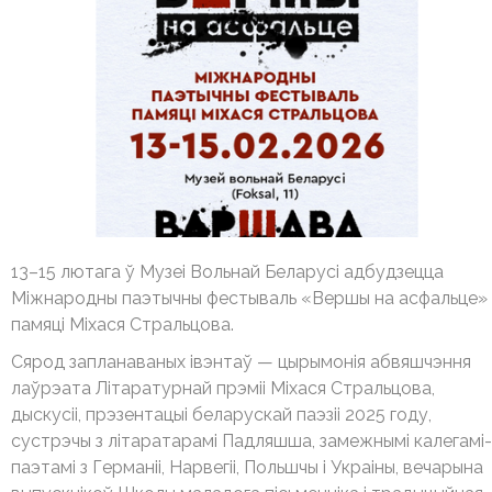
13–15 лютага ў Музеі Вольнай Беларусі адбудзецца
Міжнародны паэтычны фестываль «Вершы на асфальце»
памяці Міхася Стральцова.
Сярод запланаваных івэнтаў — цырымонія абвяшчэння
лаўрэата Літаратурнай прэміі Міхася Стральцова,
дыскусіі, прэзентацыі беларускай паэзіі 2025 году,
сустрэчы з літаратарамі Падляшша, замежнымі калегамі-
паэтамі з Германіі, Нарвегіі, Польшчы і Украіны, вечарына