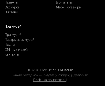
Праекты
Бібліятэка
Экскурсіі
Мерч і сувеніры
Выставы
Пра музей
Пра музей
Падтрымаць музей
Паслугi
СМІ пра музей
Кантакты
© 2026 Free Belarus Museum
Жыве Беларусь — у музеі, у сэрцах, у дзеяннях
Палітыка прыватнасці