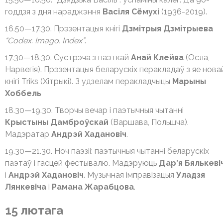
годдзя з дня нараджэння
Васіля Сёмухі
(1936-2019).
16.50—17.30. Прэзентацыя кнігі
Дзмітрыя Дзмітрыева
“Codex. Imago. Index”
.
17.30—18.30. Сустрэча з паэткай
Анай Клейва
(Осла,
Нарвегія). Прэзентацыя беларускіх перакладаў з яе нова
кнігі Triks (Хітрыкі). З удзелам перакладчыцы
Марыны
Хоббель
18.30—19.30. Творчы вечар і паэтычныя чытанні
Крыстыны Дамброўскай
(Варшава, Польшча).
Мадэратар
Андрэй Хадановіч
.
19.30—21.30. Ноч паэзіі: паэтычныя чытанні беларускіх
паэтаў і гасцей фестывалю. Мадэруюць
Дар’я Бялькеві
і
Андрэй Хадановіч
. Музычная імправізацыя
Уладзя
Лянкевіча
і
Рамана Жарабцова
.
15 лютага