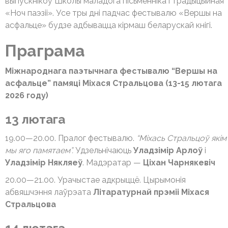
выпускнікоў Школы маладога пісьменніка і традыцыйная
«Ноч паэзіі». Усе тры дні падчас фестывалю «Вершы на
асфальце» будзе адбывацца кірмаш беларускай кнігі.
Праграма
Міжнароднага паэтычнага фестывалю “Вершы на
асфальце” памяці Міхася Стральцова (13-15 лютага
2026 году)
13 лютага
19.00—20.00. Пралог фестывалю.
“Міхась Стральцоў якім
мы яго памятаем”.
Удзельнічаюць
Уладзімір Арлоў
і
Уладзімір Някляеў
. Мадэратар —
Ціхан Чарнякевіч
20.00—21.00. Урачыстае адкрыццё. Цырымонія
абвяшчэння лаўрэата
Літаратурнай прэміі Міхася
Стральцова