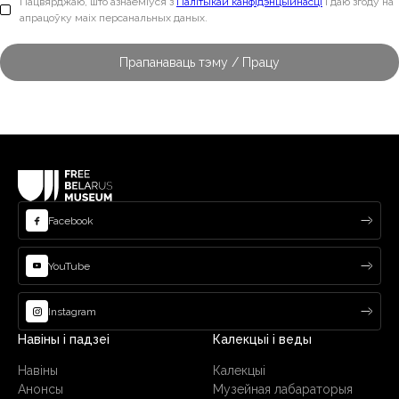
Пацвярджаю, што азнаёміўся з
Палітыкай канфідэнцыйнасці
і даю згоду на
апрацоўку маіх персанальных даных.
Facebook
YouTube
Instagram
Навіны і падзеі
Калекцыі і веды
Навіны
Калекцыі
Анонсы
Музейная лабараторыя