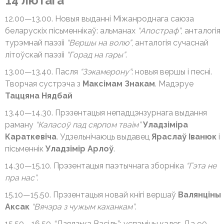
14 лютага
12.00—13.00. Новыя выданні Міжанроднага саюза
беларускіх пісьменнікаў: альманах
“Апостраф”
, анталогія
турэмнай паэзіі
“Вершы на волю”
, анталогія сучаснай
літоўскай паэзіі
“Горад на гары”
.
13.00—13.40. Пасля
“Зэкамерону”
: новыя вершы і песні.
Творчая сустрэча з
Максімам Знакам
. Мадэруе
Таццяна Нядбай
13.40—14.30. Прэзентацыя непадцэнзурнага выдання
раману
“Каласоў пад сярпом тваім”
Уладзіміра
Караткевіча
. Удзельнічаюць выдавец
Яраслаў Іванюк
і
пісьменнік
Уладзімір Арлоў
.
14.30—15.10. Прэзентацыя паэтычнага зборніка
“Гэта не
пра нас”
.
15.10—15.50. Прэзентацыя новай кнігі вершаў
Валянціны
Аксак
“Вячэра з чужым каханкам”
.
15.50—16.50. “Дзядзька Васіль”: успаміны калег. Да 90-