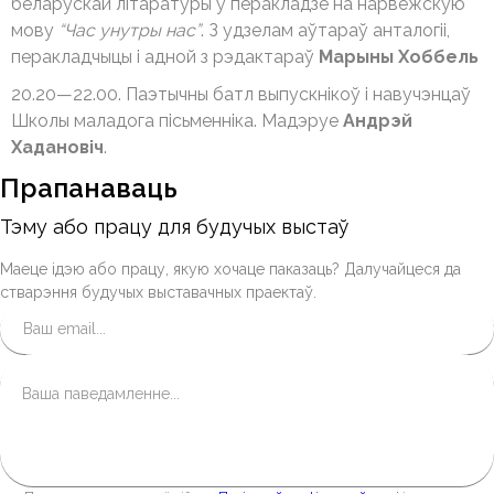
беларускай літаратуры ў перакладзе на нарвежскую
мову
“Час унутры нас”
. З удзелам аўтараў анталогіі,
перакладчыцы і адной з рэдактараў
Марыны Хоббель
20.20—22.00. Паэтычны батл выпускнікоў і навучэнцаў
Школы маладога пісьменніка. Мадэруе
Андрэй
Хадановіч
.
Прапанаваць
Тэму або працу для будучых выстаў
Маеце ідэю або працу, якую хочаце паказаць? Далучайцеся да
стварэння будучых выставачных праектаў.