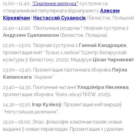
11.00—11.40.
“Смаленне вепрука”
: сустрэча са
стваральнікамі папулярнага відэапраекту
Алесем
Кіркевічам
і
Настассяй Суханосік
(Беласток, Польшча)
11.40—12.20.
“Паэтычныя роздумы”
: творчая сустрэча з
Андрэем Сцепанюком
(Беласток, Польшча).
12.20—13.00. Творчая сустрэча з
Ганнай Кандрацюк
,
прэзентацыя кнігі
“Толькі з любові”
(Цэнтр беларускай
культуры ў Беластоку, 2025). Мадэруе
Ціхан Чарнякеві
13.00—13.40. Прэзентацыя паэтычнага зборніка
Паўла
Капанскага
“Акрамя”
13.40—14.30. Паэтычныя чытанні
Уладзіміра Някляева
,
прэзентацыя зборніка
“Кніга лёсаў”
(KEW, 2025).
14.30—15.10.
Ігар Кулікоў
. Прэзентацыя кнігі вершаў
“Нетутэйшая далечыня”
.
15.10—16.00. Эпас, філасофія, класічная паэзія: новыя
выданні ў новых перакладах. Прэзентацыя з удзелам