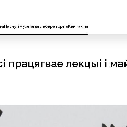
ей
Паслугi
Музейная лабараторыя
Кантакты
і працягвае лекцыі і ма