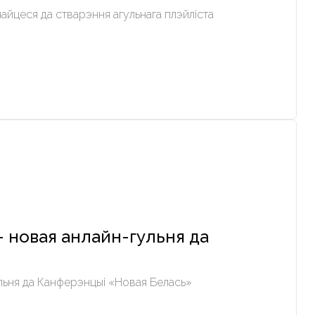
айцеся да стварэння агульнага плэйліста
 новая анлайн-гульня да
льня да Канферэнцыі «Новая Белась»