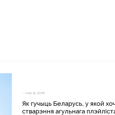
July 31, 2026
Як гучыць Беларусь, у якой х
стварэння агульнага плэйліст