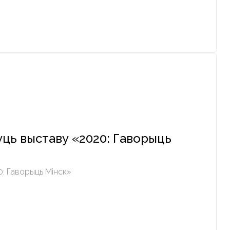
ць выставу «2020: Гаворыць
: Гаворыць Мінск»