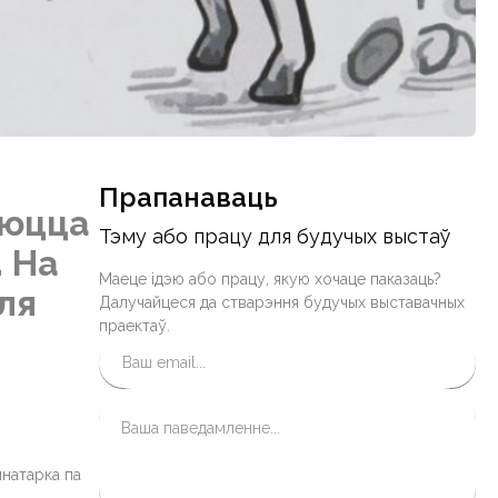
Прапанаваць
аюцца
Тэму або працу для будучых выстаў
 На
Маеце ідэю або працу, якую хочаце паказаць?
ля
Далучайцеся да стварэння будучых выставачных
праектаў.
ынатарка па