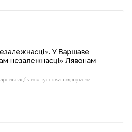
 незалежнасці». У Варшаве
там незалежнасці» Лявонам
 Варшаве адбылася сустрэча з «дэпутатам