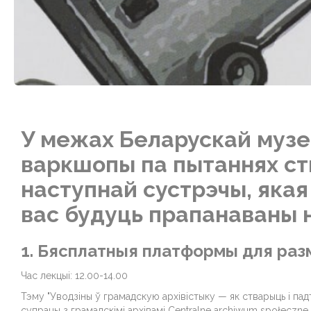
У межах Беларускай муз
варкшопы па пытаннях ст
наступнай сустрэчы, якая
вас будуць прапанаваны 
1. Бясплатныя платформы для разм
Час лекцыі: 12.00-14.00
Тэму "Уводзіны ў грамадскую архівістыку — як стварыць і па
супрацы з грамадскімі архівамі Centralne archiwum społeczne.