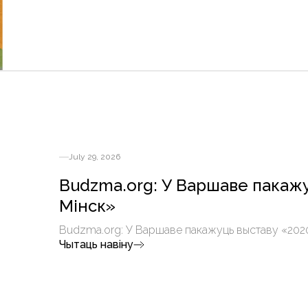
July 29, 2026
Budzma.org: У Варшаве пакажу
Мінск»
Budzma.org: У Варшаве пакажуць выставу «2020
Чытаць навіну