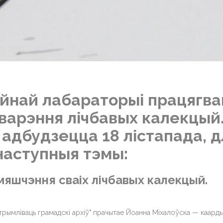
ейнай лабараторыі працягв
варэння лічбавых калекцый.
 адбудзецца 18 лістапада, д
наступныя тэмы:
яшчэння сваіх лічбавых калекцый.
дтрымліваць грамадскі архіў" прачытае Йоанна Міхалоўска — каард