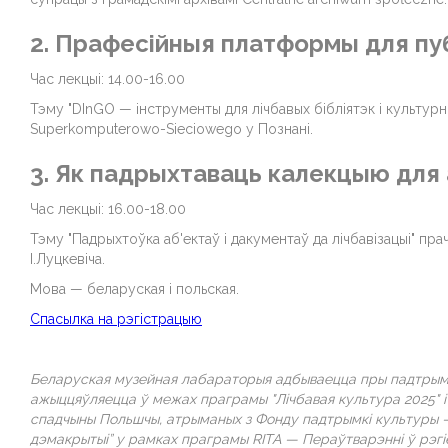
2. Прафесійныя платформы для пуб
Час лекцыі: 14.00-16.00
Тэму "DInGO — інструменты для лічбавых бібліятэк і культур
Superkomputerowo-Sieciowego у Познані.
3. Як падрыхтаваць калекцыю для 
Час лекцыі: 16.00-18.00
Тэму "Падрыхтоўка аб'ектаў і дакументаў да лічбавізацыі" пр
І.Луцкевіча.
Мова — беларуская і польская.
Спасылка на рэгістрацыю
Беларуская музейная лабараторыя адбываецца пры падтрым
ажыццяўляецца ў межах праграмы "Лічбавая культура 2025" і
спадчыны Польшчы, атрыманых з Фонду падтрымкі культуры 
дэмакрытыі” у рамках праграмы RITA — Пераўтварэнні ў рэг