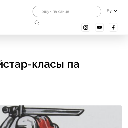
By
йстар-класы па