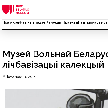
Пра музей
Навіны і падзеі
Калекцыі
Праекты
Падтрымаць муз
Музей Вольнай Беларус
лічбавізацыі калекцый
November 14, 2025