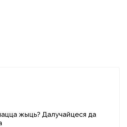
очацца жыць? Далучайцеся да
а