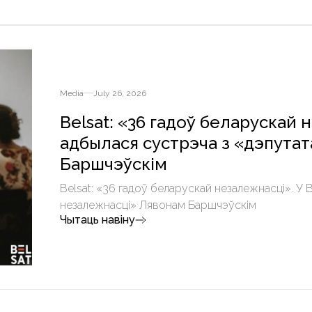
Media
July 26, 2026
Belsat: «36 гадоў беларускай
адбылася сустрэча з «дэпута
Баршчэўскім
Belsat: «36 гадоў беларускай незалежнасці». У
незалежнасці» Лявонам Баршчэўскім
Чытаць навіну