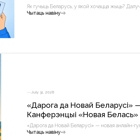
Як гучыць Беларусь, у якой хочацца жыць? Далуч
Чытаць навіну
July 31, 2026
«Дарога да Новай Беларусі» —
Канферэнцыі «Новая Белась»
«Дарога да Новай Беларусі» — новая анлайн-гу
Чытаць навіну