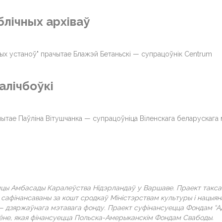
лічных архіваў
ных устаноў" прачытае Блажэй Бетаньскі — супрацоўнік Centrum
алічбоўкі
ачытае Паўліна Вітушчанка — супрацоўніца Віленскага беларускага 
цы Амбасады Каралеўства Нідэрландаў у Варшаве. Праект такс
 сафінансаваны за кошт сродкаў Міністэрствам культуры і нацыя
— дзяржаўнага мэтавага фонду. Праект суфінансуецца Фондам “А
іёне, якая фінансуецца Польска-Амерыканскім Фондам Свабоды.