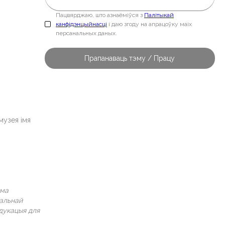
Пацвярджаю, што азнаёміўся з
Палітыкай
канфідэнцыйнасці
і даю згоду на апрацоўку маіх
персанальных даных.
музея імя
ама
нальнай
дукацыя для